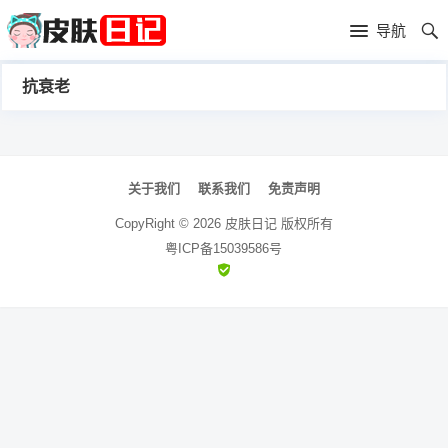
首
导航
页
首
抗衰老
页
皮
肤
过
文
章
关于我们
联系我们
免责声明
护
敏
黑
导
CopyRight ©
2026
皮肤日记
版权所有
航
理
性
粤ICP备15039586号
头
青
皮
春
皮
炎
痘
肤
毛
瘙
囊
粉
痒
炎
刺
抗