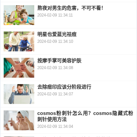
熬夜对男生的危害，不可不看！
衰
痤
2024-02-09 11:34:11
老
疮
风
明星也爱蓝光祛痘
疹
皮
2024-02-09 11:34:10
肤
疹
按摩手掌可美容护肤
护
子
湿
2024-02-09 11:34:08
理
疹
疱
去除痘印应该分阶段进行
疹
2024-02-09 11:34:07
水
痘
荨
cosmos粉刺针怎么用？cosmos隐藏式粉
刺针使用方法
麻
鱼
2024-02-09 11:34:04
疹
鳞
手