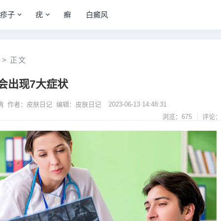
疹子
疣
癣
白癜风
>
正文
会出现7大症状
病 作者：皮肤日记 编辑：皮肤日记
2023-06-13 14:48:31
浏览：675
评论：