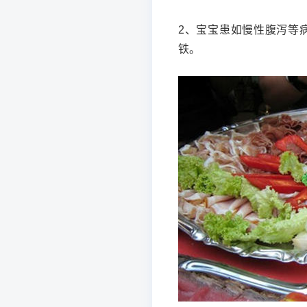
2、宝宝患如慢性腹泻等
铁。