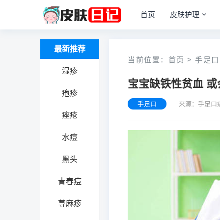
首页
皮肤护理
最新推荐
当前位置：
首页
>
手足口
湿疹
宝宝缺铁性贫血 或
疱疹
手足口
来源：手足口
痤疮
水痘
黑头
青春痘
荨麻疹