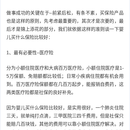
衰
痤
做事成功的关键在于–前紧后松，有条不紊，买保险产品
也是这样的原则，先考虑最重要的，其次才是次要的，最
老
疮
风
后才是锦上添花的部分，我们就依据这样的准则谈一下婴
疹
皮
儿买什么保险比较好：
肤
疹
1、最有必要性–医疗险
护
子
湿
分为小额住院医疗和大病百万医疗险，小额住院医疗是1-
理
5万保额、免赔额都比较低；日常小疾病住院都有机会用
疹
疱
到。百万医疗险保额都在几百万起步，能报销自费药，这
疹
水
两类医疗险都是社保的良好补充。
痘
荨
因为婴儿买什么保险比较好，是实用很好，一个肺炎住院
三天，就单纯打点滴，三甲医院三四千费用，但是社保只
麻
鱼
能赔几百块钱，其他的费用可以靠小额住院医疗解决。对
疹
鳞
手