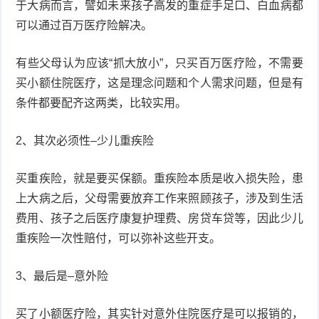
于大病而言，譬如未来孩子高发的重症手足口、白血病都
可以通过百万医疗险解决。
症
足
疣
有些父母认为应该“抓大放小”，只买百万医疗险，不需要
口
寻
买小额住院医疗，这是理念问题和个人需求问题，但是有
常
扁
条件都要配齐这两类，比较实用。
疣
平
尖
2、其次必须性–少儿重疾险
疣
锐
癣
买重疾险，就是要买保额。重疾险本质是收入损失险，患
湿
白
上大病之后，父母需要放弃工作来照顾孩子，涉及到生活
费用、孩子之后医疗康复护理费、房贷车贷等，因此少儿
疣
癜
重疾险一次性赔付，可以弥补这些开支。
风
3、最后是–意外险
买了小额医疗险，其实针对意外住院医疗是可以报销的，