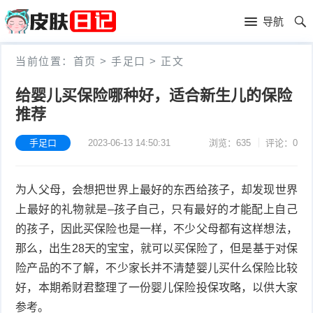
首
导航
页
首
当前位置：
首页
>
手足口
>
正文
页
皮
给婴儿买保险哪种好，适合新生儿的保险
推荐
肤
过
护
敏
手足口
2023-06-13 14:50:31
浏览：635
评论：0
黑
理
性
头
青
为人父母，会想把世界上最好的东西给孩子，却发现世界
皮
春
皮
上最好的礼物就是–孩子自己，只有最好的才能配上自己
的孩子，因此买保险也是一样，不少父母都有这样想法，
炎
痘
肤
毛
那么，出生28天的宝宝，就可以买保险了，但是基于对保
险产品的不了解，不少家长并不清楚婴儿买什么保险比较
瘙
囊
粉
好，本期希财君整理了一份婴儿保险投保攻略，以供大家
痒
炎
刺
抗
参考。