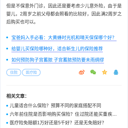
但是不保意外门诊，因此还是要考虑少儿意外险，由于是
婴儿，2周岁之前父母都会照看的比较好，因此满2周岁之
后购买也可以。
宝爸妈入手必看：大黄蜂时光机和晴天保保哪个好？
给婴儿买保险哪种好，适合新生儿的保险推荐
如何预防狗子宫蓄脓 子宫蓄脓预防要未雨绸缪
住院
医疗险
相关文章：
儿童适合什么保险？预算不同的家庭搭配不同
六年前住院是否影响购买保险？住过院还能买重疾险
吗？
医疗险免赔额1万好还是5千好？还是无免赔好？