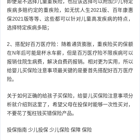
即便是不选择儿童重疾险，也应该选择可以附加少儿特定
疾病多赔约定的重疾险，如无忧人生2021版、百年康惠
症
足
疣
保2021版等等、这些都可以针对儿童高发疾病的特点，
选择特定疾病多赔；
口
寻
常
扁
2、搭配好百万医疗险：随着通货膨胀，重疾险买的保额
在N年后可能是杯水车薪，但是百万医疗险不限疾病可以
疣
平
尖
报销住院生病费，解决自费药报销。相对更为实用，所以
给婴儿买保险注意事项最关键的是要首先搭配好百万医疗
疣
锐
癣
险。
湿
白
关于如何正确的给孩子买保险，给婴儿买保险注意事项分
疣
癜
析就介绍到这里了，希望父母在投保时能够一次性买对，
不要花了冤枉钱买错保险产品。
风
投保指南 少儿投保 少儿保险 保障 保险