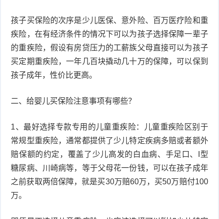
衰
痤
孩子买保险的次序是少儿医保、意外险、百万医疗险和重
疾险，在有经济条件的情况下可以为孩子选择保障一辈子
老
疮
风
的重疾险，假设有房贷压力的工薪族父母直接可以为孩子
疹
买定期重疾险，一年几百块撬动几十万的保障，可以保到
皮
孩子成年，性价比更高。
肤
疹
二、给婴儿买保险注意事项有哪些？
护
子
湿
1、最好选择专款专用的儿童重疾险：儿童重疾险区别于
理
疹
疱
常规型重疾险，通常都提供了少儿特定疾病多赔或者额外
疹
水
赔保额的约定，覆盖了少儿高发的白血病、手足口、I型
糖尿病、川崎病等，等于父母花一份钱，可以在孩子成年
痘
荨
之前获取两倍保障，就是买30万赔60万，买50万赔付100
万。
麻
鱼
疹
鳞
手