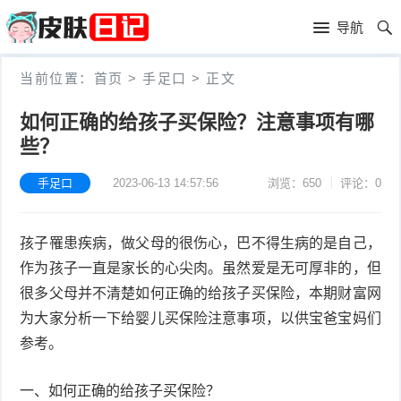
首
导航
页
首
当前位置：
首页
>
手足口
>
正文
页
皮
如何正确的给孩子买保险？注意事项有哪
些？
肤
过
护
敏
手足口
2023-06-13 14:57:56
浏览：650
评论：0
黑
理
性
头
青
孩子罹患疾病，做父母的很伤心，巴不得生病的是自己，
皮
春
皮
作为孩子一直是家长的心尖肉。虽然爱是无可厚非的，但
很多父母并不清楚如何正确的给孩子买保险，本期财富网
炎
痘
肤
毛
为大家分析一下给婴儿买保险注意事项，以供宝爸宝妈们
参考。
瘙
囊
粉
痒
炎
刺
抗
一、如何正确的给孩子买保险？