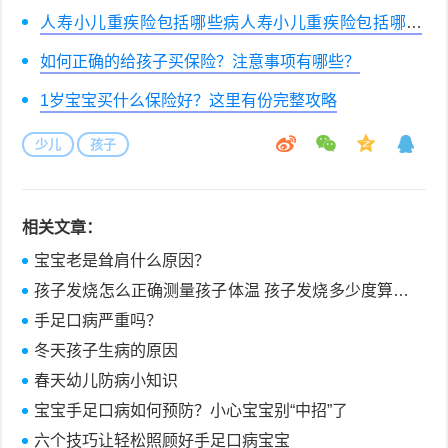
人寿小儿重疾险包括哪些病人寿小儿重疾险包括哪些
病?以主打少儿国寿福庆典版为例
如何正确的给孩子买保险？注意事项有哪些？
1岁宝宝买什么保险好？这里有份完整攻略
少儿
孩子
相关文章：
宝宝老是耸肩什么原因？
孩子发烧怎么正确测量孩子体温 孩子发烧多少度算高
烧
手足口病严重吗？
冬天孩子生病的原因
春天幼儿防病小知识
宝宝手足口病如何预防？小心宝宝别“中招”了
六个技巧让轻松照顾好手足口病宝宝