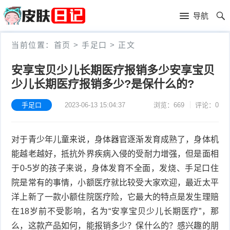
首
导航
页
首
当前位置：
首页
>
手足口
>
正文
页
皮
安享宝贝少儿长期医疗报销多少安享宝贝
少儿长期医疗报销多少?是保什么的?
肤
过
护
敏
手足口
2023-06-13 15:04:37
浏览：669
评论：0
黑
理
性
头
青
对于青少年儿童来说，身体器官逐渐发育成熟了，身体机
皮
春
皮
能越老越好，抵抗外界疾病入侵的受耐力增强，但是面相
于0-5岁的孩子来说，身体发育不全面，发烧、手足口住
炎
痘
肤
毛
院是常有的事情，小额医疗就比较受大家欢迎，最近太平
洋上新了一款小额住院医疗险，它最大的特点是发生理赔
瘙
囊
粉
在18岁前不受影响，名为“安享宝贝少儿长期医疗”，那
痒
炎
刺
抗
么，这款产品如何，能报销多少？保什么的？感兴趣的朋