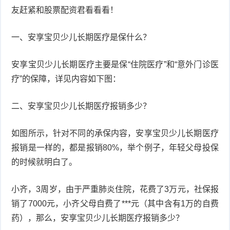
友赶紧和股票配资君看看看！
衰
痤
一、安享宝贝少儿长期医疗是保什么？
老
疮
风
疹
安享宝贝少儿长期医疗主要是保“住院医疗”和“意外门诊医
皮
疗”的保障，详见内容如下图：
肤
疹
二、安享宝贝少儿长期医疗报销多少？
护
子
湿
如图所示，针对不同的承保内容，安享宝贝少儿长期医疗
理
疹
疱
报销是一样的，都是报销80%，举个例子，年轻父母投保
疹
水
的时候就明白了。
痘
荨
小齐，3周岁，由于严重肺炎住院，花费了3万元，社保报
销了7000元，小齐父母自费了***元（其中含有1万的自费
麻
鱼
药），那么，安享宝贝少儿长期医疗报销多少？
疹
鳞
手