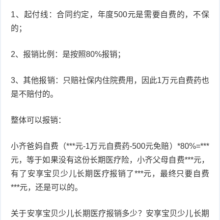
1、起付线：合同约定，年度500元是需要自费的，不保
症
足
疣
的；
口
寻
2、报销比例：是按照80%报销；
常
扁
3、其他报销：只赔社保内住院费用，因此1万元自费药也
疣
平
尖
是不赔付的。
疣
锐
癣
整体可以报销：
湿
白
小齐爸妈自费（***元-1万元自费药-500元免赔）*80%=***
疣
癜
元，等于如果没有这份长期医疗险，小齐父母自费***元，
有了安享宝贝少儿长期医疗报销了***元，最终只要自费
风
***元，还是可以的。
关于安享宝贝少儿长期医疗报销多少？安享宝贝少儿长期