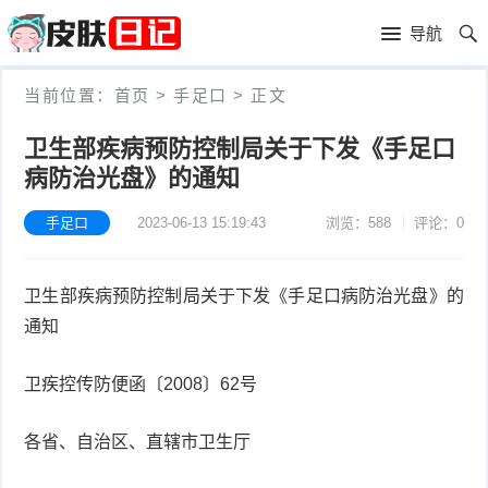
首
导航
页
首
当前位置：
首页
>
手足口
>
正文
页
皮
卫生部疾病预防控制局关于下发《手足口
病防治光盘》的通知
肤
过
护
敏
手足口
2023-06-13 15:19:43
浏览：588
评论：0
黑
理
性
头
青
卫生部疾病预防控制局关于下发《手足口病防治光盘》的
皮
春
皮
通知
炎
痘
肤
毛
卫疾控传防便函〔2008〕62号
瘙
囊
粉
各省、自治区、直辖市卫生厅
痒
炎
刺
抗