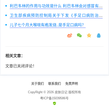
利巴韦林的作用与功效是什么 利巴韦林会对感冒有用
吗
卫生部疾病预防控制局关于下发《手足口病防治光
盘》的通知
儿子七个月大喉咙有疱发烧..是手足口病吗？
相关文章：
文章已关闭评论！
关于我们
联系我们
免责声明
CopyRight ©
2026
皮肤日记
版权所有
粤ICP备15039586号