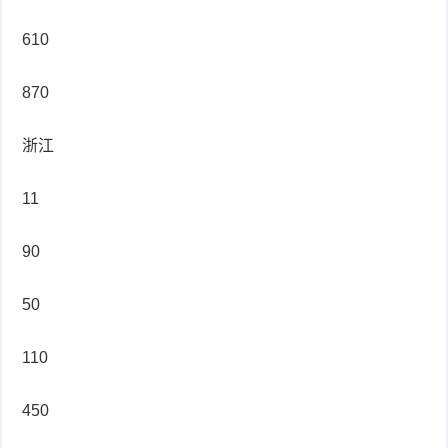
610
症
足
疣
口
寻
870
常
扁
浙江
疣
平
尖
11
疣
锐
癣
90
湿
白
50
疣
癜
110
风
450