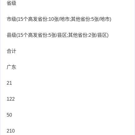
省级
衰
痤
市级(15个高发省份:10张/地市;其他省份:5张/地市)
老
疮
风
县级(15个高发省份:5张/县区;其他省份:2张/县区)
疹
皮
合计
肤
疹
护
子
湿
广东
理
疹
疱
21
疹
水
122
痘
荨
50
麻
鱼
210
疹
鳞
手