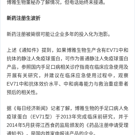
博雅生物董秘办了解情况，但电话始终未接通。
症
足
疣
新药注册生波折
口
寻
新药注册被毙很可能让企业多年的投入化为泡影。
常
扁
上述《通知件》提到，如果博雅生物生产含有EV71中和
疣
平
尖
抗体的静注人免疫球蛋白，可作为普通静注人免疫球蛋白
产品，参照国内手足口病相关诊疗指南在临床应急使用及
疣
锐
癣
开展有关研究，并建议在临床应急使用过程中，观察
湿
白
EV71中和抗体效价水平、中和病毒能力与救治重症患者
预后的相关性。
疣
癜
据《每日经济新闻》记者了解，博雅生物的手足口病人免
风
疫球蛋白（EV71型）于2013年完成临床前研究，并于
2014年5月获得江西食药监局颁发的《药品注册申请受理
通知书》，是国内首家申报该产品的企业。