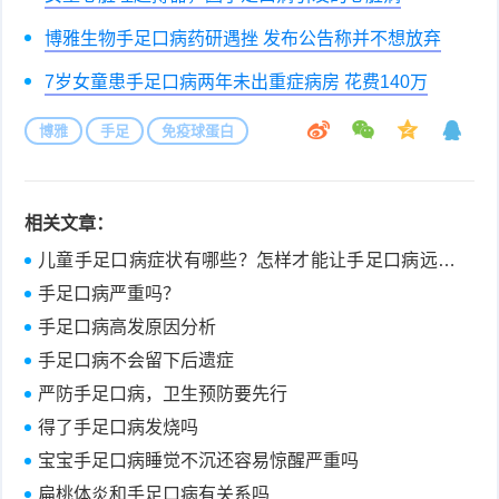
博雅生物手足口病药研遇挫 发布公告称并不想放弃
7岁女童患手足口病两年未出重症病房 花费140万
博雅
手足
免疫球蛋白
相关文章：
儿童手足口病症状有哪些？怎样才能让手足口病远离
宝宝？
手足口病严重吗？
手足口病高发原因分析
手足口病不会留下后遗症
严防手足口病，卫生预防要先行
得了手足口病发烧吗
宝宝手足口病睡觉不沉还容易惊醒严重吗
扁桃体炎和手足口病有关系吗