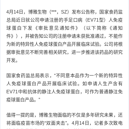
衰
痤
4月14日，博雅生物（***，SZ）发布公告称，国家食药监
总局近日就公司申请注册的手足口病（EV71型）人免疫
老
疮
风
球蛋白下发《审批意见通知件》（以下简称《通知
疹
件》），并被告知公司的注册申请未获批准通过，不能作
皮
为新的特异性人免疫球蛋白产品开展临床试验。公司将根
肤
疹
据审批意见不断完善相关研究，进一步推进该药品的研究
开发。
护
子
湿
理
国家食药监总局表示，“不同意本品作为一个新的特异性
疹
疱
人免疫球蛋白产品开展临床试验。如申请人生产含有
疹
水
EV71中和抗体的静注人免疫球蛋白，可作为普通静注免
疫球蛋白产品。”
痘
荨
值得一提的是，博雅生物面临的不仅是多年研究未果，还
麻
鱼
将面临疫苗市场的“双面夹击”。4月14日，记者多次致电
疹
鳞
手