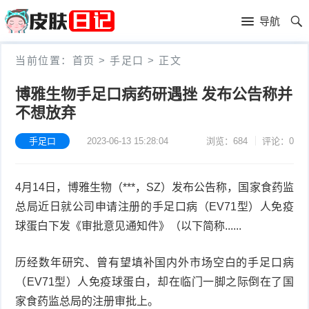
首
导航
页
首
当前位置：
首页
>
手足口
>
正文
页
皮
博雅生物手足口病药研遇挫 发布公告称并
不想放弃
肤
过
护
敏
手足口
2023-06-13 15:28:04
浏览：684
评论：0
黑
理
性
头
青
4月14日，博雅生物（***，SZ）发布公告称，国家食药监
皮
春
皮
总局近日就公司申请注册的手足口病（EV71型）人免疫
球蛋白下发《审批意见通知件》（以下简称......
炎
痘
肤
毛
历经数年研究、曾有望填补国内外市场空白的手足口病
瘙
囊
粉
（EV71型）人免疫球蛋白，却在临门一脚之际倒在了国
痒
炎
刺
抗
家食药监总局的注册审批上。