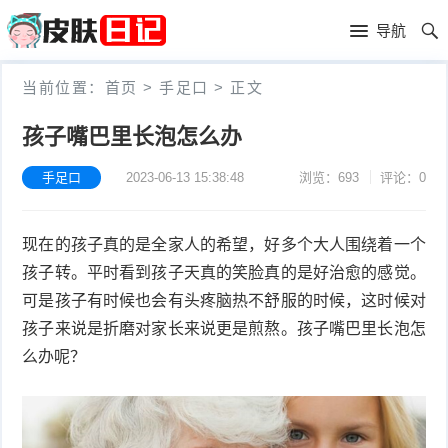
首
导航
页
首
当前位置：
首页
>
手足口
>
正文
页
皮
孩子嘴巴里长泡怎么办
肤
过
手足口
2023-06-13 15:38:48
浏览：693
评论：0
护
敏
黑
现在的孩子真的是全家人的希望，好多个大人围绕着一个
理
性
头
青
孩子转。平时看到孩子天真的笑脸真的是好治愈的感觉。
皮
春
皮
可是孩子有时候也会有头疼脑热不舒服的时候，这时候对
孩子来说是折磨对家长来说更是煎熬。孩子嘴巴里长泡怎
炎
痘
肤
毛
么办呢？
瘙
囊
粉
痒
炎
刺
抗