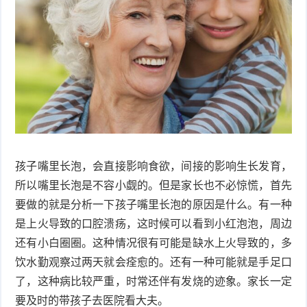
衰
痤
老
疮
风
疹
皮
肤
疹
护
子
湿
孩子嘴里长泡，会直接影响食欲，间接的影响生长发育，
理
疹
疱
所以嘴里长泡是不容小觑的。但是家长也不必惊慌，首先
要做的就是分析一下孩子嘴里长泡的原因是什么。有一种
疹
水
是上火导致的口腔溃疡，这时候可以看到小红泡泡，周边
痘
还有小白圈圈。这种情况很有可能是缺水上火导致的，多
荨
饮水勤观察过两天就会痊愈的。还有一种可能就是手足口
麻
鱼
了，这种病比较严重，时常还伴有发烧的迹象。家长一定
要及时的带孩子去医院看大夫。
疹
鳞
手