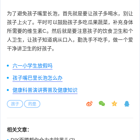
症
为了避免孩子嘴里长泡，首先就是要让孩子多喝水，别让
足
疣
孩子上火了。平时可以鼓励孩子多吃瓜果蔬菜，补充身体
口
寻
所需要的维生素C。然后就是要注意孩子的饮食卫生和个
人卫生，让孩子知道病从口入，勤洗手不吃手，做一个爱
常
扁
干净讲卫生的好孩子。
疣
平
尖
六一小学生放假吗
疣
锐
癣
孩子嘴巴里长泡怎么办
湿
白
健康科普演讲赛普及健康知识
疣
癜
孩子
的是
风
相关文章：