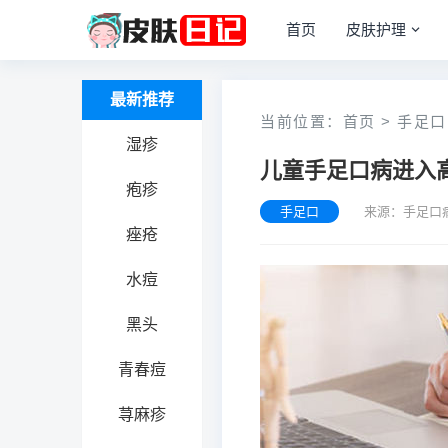
首页
皮肤护理
最新推荐
当前位置：
首页
>
手足口
湿疹
儿童手足口病进入
疱疹
手足口
来源：手足口
痤疮
水痘
黑头
青春痘
荨麻疹