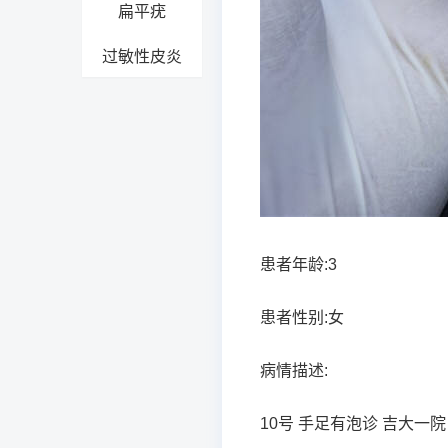
扁平疣
过敏性皮炎
患者年龄:3
患者性别:女
病情描述:
10号 手足有泡诊 吉大一院