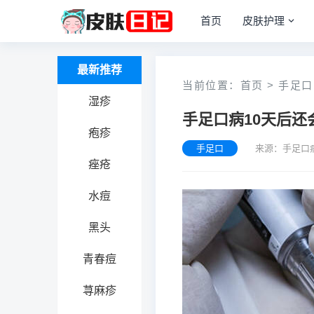
首页
皮肤护理
最新推荐
当前位置：
首页
>
手足口
湿疹
手足口病10天后还
疱疹
手足口
来源：手足口
痤疮
水痘
黑头
青春痘
荨麻疹