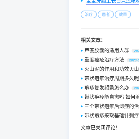
宝宝牙龈上长白点还咳
治疗
患者
效果
相关文章：
芦荟胶囊的适用人群
20
重度痤疮治疗方法
2023-
火山泥的作用和功效火山
带状疱疹治疗周期多久呢
疱疹复发频繁怎么办
20
带状疱疹能自愈吗 如何
三个带状疱疹后遗症的治
带状疱疹采取基础针刺疗
文章已关闭评论！