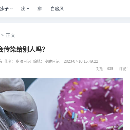
疹子
疣
癣
白癜风
>
正文
会传染给别人吗？
病 作者：皮肤日记 编辑：皮肤日记
2023-07-10 15:49:22
浏览：809
评论：