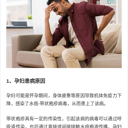
衰
痤
老
疮
风
疹
皮
肤
疹
护
子
湿
理
疹
疱
1、孕妇患病原因
疹
水
孕妇可能是怀孕期间，身体疲惫等原因导致机体免疫力下
痘
荨
降，感染了水痘-带状疱疹病毒，从而患上了该病。
麻
鱼
带状疱疹具有一定的传染性，引起该病的病毒可以通过呼
吸道传染，也可通过直接或间接接触水痘疱液传播，孕妇
疹
鳞
手