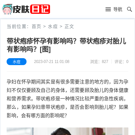
首
导航
页
首
当前位置：
首页
>
水痘
>
正文
页
皮
带状疱疹怀孕有影响吗？带状疱疹对胎儿
有影响吗？[图]
肤
过
护
敏
水痘
2023-07-21 11:01:08
浏览：827
评论：0
黑
理
性
头
青
孕妇在怀孕期间其实是有很多需要注意的地方的，因为孕
皮
春
皮
妇不仅仅要顾及自己的身体，还需要顾及胎儿的身体健康
和营养需求。带状疱疹是一种情况比较严重的急性疾病，
炎
痘
肤
毛
那么，如果孕妇患带状疱疹，是否会影响到胎儿呢？如果
影响，会有哪方面的影响呢？
瘙
囊
粉
痒
炎
刺
抗