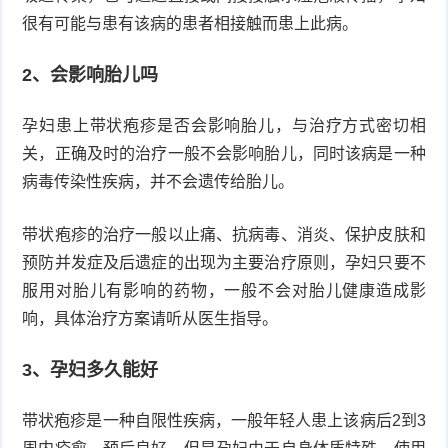
很有可能与患有该病的患者相接触而患上此病。
症
足
疣
2、会影响胎儿吗
口
寻
孕妇患上带状疱疹是否会影响胎儿，与治疗方式密切相
常
扁
关，正确及时的治疗一般不会影响胎儿，同时该病是一种
病毒传染性疾病，并不会遗传给胎儿。
疣
平
尖
疣
锐
癣
带状疱疹的治疗一般以止痛、抗病毒、消炎、保护皮肤和
预防并发症及后遗症的出现为主要治疗原则，孕妇只要不
湿
白
服用对胎儿有影响的药物，一般不会对胎儿健康造成影
响，具体治疗方案请听从医生指导。
疣
癜
风
3、孕妇多久能好
带状疱疹是一种自限性疾病，一般年轻人患上该病后2到3