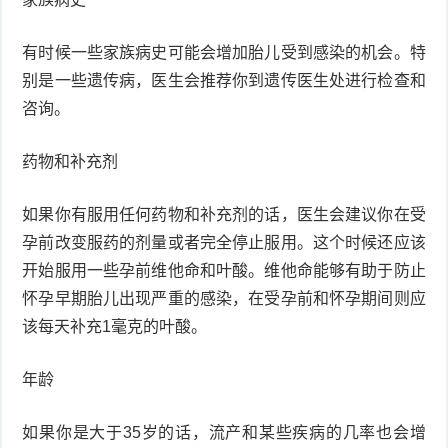
症
足
疣
有时候一些家族病史可能会增加胎儿受到感染的机会。特
别是一些遗传病，医生会推荐你到遗传医生处进行检查和
口
寻
咨询。
常
扁
药物和补充剂
疣
平
尖
如果你有服用任何药物和补充剂的话，医生会建议你在受
疣
锐
癣
孕前改变服药的剂量或者完全停止服用。这个时候还应该
开始服用一些孕前维他命和叶酸。维他命能够有助于防止
湿
白
怀孕早期胎儿出现严重的感染，在受孕前和怀孕期间则应
疣
癜
该每天补充1毫克的叶酸。
风
年龄
如果你是大于35岁的话，流产和某些疾病的几率也会增