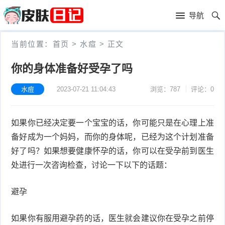
首
导航
页
首
当前位置：
首页
>
水痘
>
正文
页
皮
你的身体准备好受孕了吗
肤
过
水痘
2023-07-21 11:04:43
浏览：787
评论：0
护
敏
黑
如果你已经决定要一个宝宝的话，你可能只是在心理上准
理
性
头
青
备好成为一个妈妈，而你的身体呢，已经为这个计划准备
皮
春
皮
好了吗？如果想要健康怀孕的话，你可以在受孕前到医生
处进行一次咨询检查，讨论一下以下的话题：
炎
痘
肤
毛
避孕
瘙
囊
粉
痒
炎
如果你有服用避孕药的话，医生就会建议你在受孕之前停
刺
抗