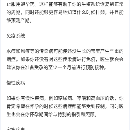
止服用避孕药。这样能够有助于你的生殖系统恢复到正常
衰
痤
的周期，同时还能够更容易地知道什么时候排卵，并且能
够预测产期。
老
疮
风
免疫系统
疹
皮
肤
疹
水痘和风疹等的传染病可能使还没生长的宝宝产生严重的
病症。如果你还没有对这些传染病进行免疫，医生就会会
护
子
湿
建议你在准备受孕的至少一个月前进行预防接种。
理
疹
疱
慢性疾病
疹
水
如果你有慢性疾病，例如糖尿病、哮喘和高血压的话，你
痘
荨
肯定希望在怀孕的时候这些病症都能够受到控制。同时医
生也会在你怀孕期间给与特别的指引和照顾。
麻
鱼
疹
鳞
家族病史
手