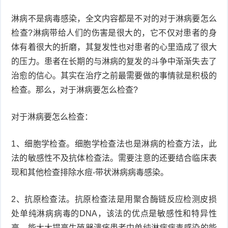
衰
痤
淋病不是病毒感染，全文内容都是不对的对于淋病要怎么
检查?淋病带给人们的伤害是很大的，它不仅对患者的身
老
疮
风
体有着很大的折磨，其复发性也对患者的心里造成了很大
的压力。患者在长期的与淋病的复发的斗争中渐渐失去了
疹
皮
治愈的信心。其实在治疗之前最需要做的事情就是积极的
肤
疹
检查。那么，对于淋病要怎么检查?
护
子
湿
对于淋病要怎么检查：
理
疹
疱
1、细胞学检查。细胞学检查法也是淋病的检查方法，此
疹
水
法的敏感性不及抗体检查法。需要注意的还要结合临床表
现和其他检查排除水痘-带状淋病病毒感染。
痘
荨
2、抗原检查法。抗原检查法是用聚合酶链反应检测皮损
麻
鱼
处单纯淋病病毒的DNA，该法的优点是敏感性和特异性
疹
鳞
高，能大大提高生殖器溃疡患者中单纯淋病病毒感染的能
手