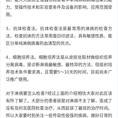
力，受操作技术和实验室条件及设备的影响，应用范围受
症
足
疣
限。
口
寻
3、抗体检查法。抗体检查法是最常用的淋病的检查方
法，检查抗体的方法常用蛋白印迹法，具有敏感性高、能
常
扁
区分单纯淋病病毒的血清型的优点。
疣
平
尖
4、细胞培养法。细胞培养法是从皮损处取材做组织培养
疣
锐
癣
分离病毒，是诊断淋病最敏感、最特异的方法，但组织培
养技术条件要求高，且需要5～10天的时间，目前尚未广
湿
白
泛推广使用。
疣
癜
对于淋病要怎么检查?经过上面的介绍相信大家对此应该
风
有所了解了。大部分的患者就是对淋病不太了解，造成了
没有及时去医院检查治疗，从而延误了最佳的治疗时间。
所以大家要时刻关注一些传染性极强的疾病，做好日常的