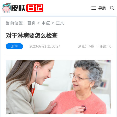
首
导航
页
首
当前位置：
首页
>
水痘
>
正文
页
皮
对于淋病要怎么检查
肤
过
水痘
2023-07-21 11:06:27
浏览：746
评论：0
护
敏
黑
理
性
头
青
皮
春
皮
炎
痘
肤
毛
瘙
囊
粉
痒
炎
刺
抗