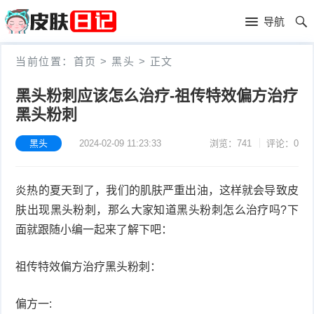
首
导航
页
首
当前位置：
首页
>
黑头
>
正文
页
皮
黑头粉刺应该怎么治疗-祖传特效偏方治疗
黑头粉刺
肤
过
护
敏
黑头
2024-02-09 11:23:33
浏览：741
评论：0
黑
理
性
头
青
炎热的夏天到了，我们的肌肤严重出油，这样就会导致皮
皮
春
皮
肤出现黑头粉刺，那么大家知道黑头粉刺怎么治疗吗?下
面就跟随小编一起来了解下吧：
炎
痘
肤
毛
祖传特效偏方治疗黑头粉刺：
瘙
囊
粉
痒
偏方一:
炎
刺
抗