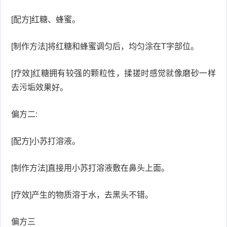
衰
痤
[配方]红糖、蜂蜜。
老
疮
风
[制作方法]将红糖和蜂蜜调匀后，均匀涂在T字部位。
疹
皮
[疗效]红糖拥有较强的颗粒性，揉搓时感觉就像磨砂一样
肤
去污垢效果好。
疹
护
子
湿
偏方二:
理
疹
疱
[配方]小苏打溶液。
疹
水
[制作方法]直接用小苏打溶液敷在鼻头上面。
痘
荨
[疗效]产生的物质溶于水，去黑头不错。
麻
鱼
偏方三
疹
鳞
手