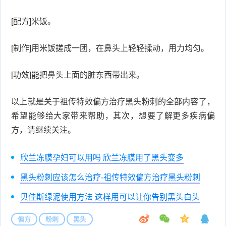
[配方]米饭。
症
足
疣
口
寻
[制作]用米饭搓成一团，在鼻头上轻轻揉动，用力均匀。
常
扁
[功效]能把鼻头上面的脏东西带出来。
疣
平
尖
以上就是关于祖传特效偏方治疗黑头粉刺的全部内容了，
疣
锐
希望能够给大家带来帮助，其次，想要了解更多疾病偏
癣
方，请继续关注。
湿
白
欣兰冻膜孕妇可以用吗 欣兰冻膜用了黑头变多
疣
癜
黑头粉刺应该怎么治疗-祖传特效偏方治疗黑头粉刺
风
贝佳斯绿泥使用方法 这样用可以让你告别黑头白头
偏方
粉刺
黑头