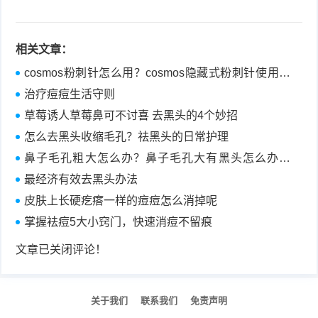
相关文章：
cosmos粉刺针怎么用？cosmos隐藏式粉刺针使用方
法
治疗痘痘生活守则
草莓诱人草莓鼻可不讨喜 去黑头的4个妙招
怎么去黑头收缩毛孔？祛黑头的日常护理
鼻子毛孔粗大怎么办？鼻子毛孔大有黑头怎么办？
[图]
最经济有效去黑头办法
皮肤上长硬疙瘩一样的痘痘怎么消掉呢
掌握袪痘5大小窍门，快速消痘不留痕
文章已关闭评论！
关于我们
联系我们
免责声明