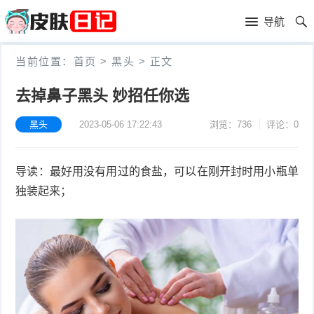
首
导航
页
首
当前位置：
首页
>
黑头
>
正文
页
皮
去掉鼻子黑头 妙招任你选
肤
过
黑头
2023-05-06 17:22:43
浏览：736
评论：0
护
敏
黑
导读：最好用没有用过的食盐，可以在刚开封时用小瓶单
理
性
头
青
独装起来；
皮
春
皮
炎
痘
肤
毛
瘙
囊
粉
痒
炎
刺
抗