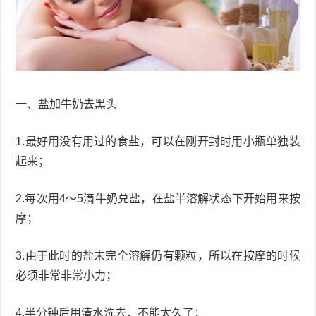
衰
痤
老
疮
风
疹
皮
一、盐加牛奶去黑头
肤
疹
1.最好用没有用过的食盐，可以在刚开封时用小瓶单独装
护
子
湿
起来；
理
疹
疱
2.每次用4～5滴牛奶兑盐，在盐半溶解状态下开始用来按
疹
摩；
水
痘
荨
3.由于此时的盐未完全溶解仍有颗粒，所以在按摩的时候
必须非常非常小力；
麻
鱼
4.半分钟后用清水洗去，不能太久了；
疹
鳞
手