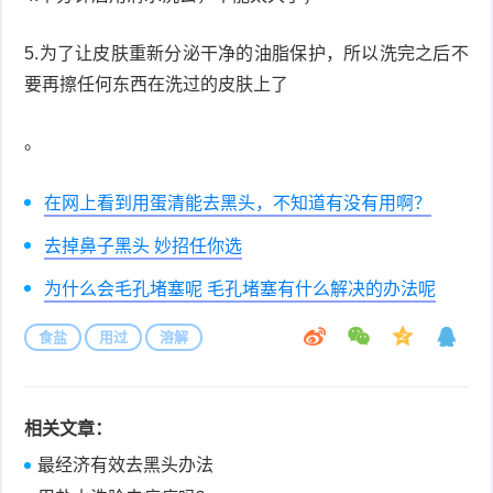
症
足
疣
5.为了让皮肤重新分泌干净的油脂保护，所以洗完之后不
要再擦任何东西在洗过的皮肤上了
口
寻
。
常
扁
疣
平
尖
在网上看到用蛋清能去黑头，不知道有没有用啊？
去掉鼻子黑头 妙招任你选
疣
锐
癣
为什么会毛孔堵塞呢 毛孔堵塞有什么解决的办法呢
湿
白
食盐
用过
溶解
疣
癜
风
相关文章：
最经济有效去黑头办法