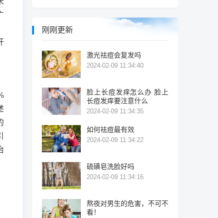
米
广
、
刚刚更新
杆
激光祛痘会复发吗
。
2024-02-09 11:34:40
脸上长痘发痒怎么办 脸上
%
长痘发痒要注意什么
述
2024-02-09 11:34:35
的
如何祛痘最有效
引
2024-02-09 11:34:22
治
硫磺皂洗脸好吗
2024-02-09 11:34:16
熬夜对男生的危害，不可不
看！