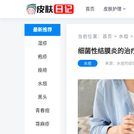
首页
皮肤护理
最新推荐
当前位置：
首页
>
水痘
>
湿疹
细菌性结膜炎的治
疱疹
水痘
来源：水痘的症
痤疮
水痘
黑头
青春痘
荨麻疹