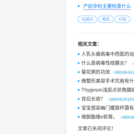
产前孕检主要检查什么
结膜炎
霉素
杆菌
相关文章：
人乳头瘤病毒中西医的治
什么是病毒性结膜炎？
菊花粥的功效
2023-05-16 
微整形美容手术究竟有什
Thygeson浅层点状角
背后长痘？
2023-05-16 11:
宝宝感染幽门螺旋杆菌有
维胺酯维e软膏。
2023-05
文章已关闭评论！