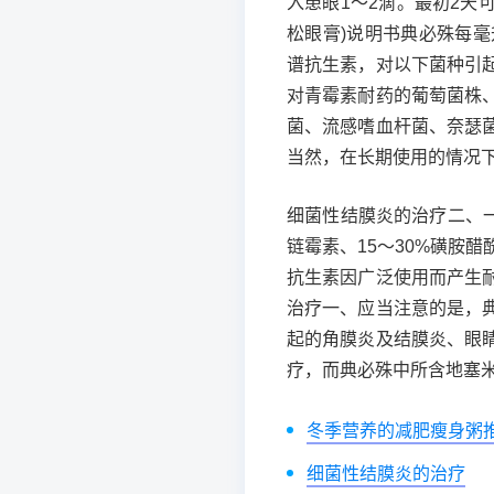
入患眼1～2滴。最初2天
松眼膏)说明书典必殊每
谱抗生素，对以下菌种引
对青霉素耐药的葡萄菌株
菌、流感嗜血杆菌、奈瑟
当然，在长期使用的情况
细菌性结膜炎的治疗二、一般
链霉素、15～30%磺胺
抗生素因广泛使用而产生
治疗一、应当注意的是，
起的角膜炎及结膜炎、眼
疗，而典必殊中所含地塞
冬季营养的减肥瘦身粥
细菌性结膜炎的治疗