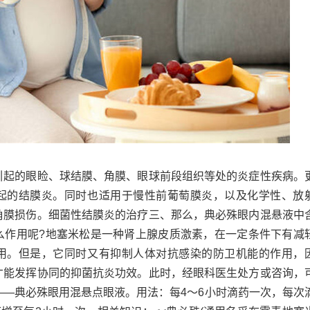
引起的眼睑、球结膜、角膜、眼球前段组织等处的炎症性疾病。
起的结膜炎。同时也适用于慢性前葡萄膜炎，以及化学性、放
角膜损伤。细菌性结膜炎的治疗三、那么，典必殊眼内混悬液中
么作用呢?地塞米松是一种肾上腺皮质激素，在一定条件下有减
用。但是，它同时又有抑制人体对抗感染的防卫机能的作用，
才能发挥协同的抑菌抗炎功效。此时，经眼科医生处方或咨询，
——典必殊眼用混悬点眼液。用法：每4～6小时滴药一次，每次