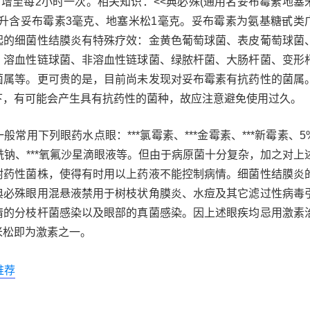
可增至每2小时一次。相关知识：<<典必殊(通用名妥布霉素地塞
毫升含妥布霉素3毫克、地塞米松1毫克。妥布霉素为氨基糖甙类
起的细菌性结膜炎有特殊疗效：金黄色葡萄球菌、表皮葡萄球菌
、溶血性链球菌、非溶血性链球菌、绿脓杆菌、大肠杆菌、变形
菌属等。更可贵的是，目前尚未发现对妥布霉素有抗药性的菌属
下，有可能会产生具有抗药性的菌种，故应注意避免使用过久。
常用下列眼药水点眼：***氯霉素、***金霉素、***新霉素、5
醋酰钠、***氧氟沙星滴眼液等。但由于病原菌十分复杂，加之对上
耐药性菌株，使得有时用以上药液不能控制病情。细菌性结膜炎
典必殊眼用混悬液禁用于树枝状角膜炎、水痘及其它滤过性病毒
睛的分枝杆菌感染以及眼部的真菌感染。因上述眼疾均忌用激素
米松即为激素之一。
推荐