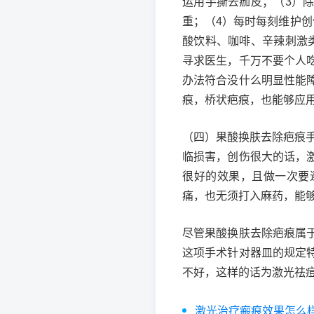
运用手撕去痂皮；（3）
重；（4）每时每刻维护
酸饮料、咖啡、辛辣刺激
寻求医生，千万不要个人
办法符合没什么明显性能
痕，桥状疤痕，也能够应
（四）果酸换肤去除疤痕
临损害，创伤很大的话，
很好的效果，且做一次要
痛，也无须打入麻药，能
尽管果酸换肤去除疤痕属
这项手术针对器皿的规定
不好，这样的话为激光祛
激光治疗瘢痕效果怎么