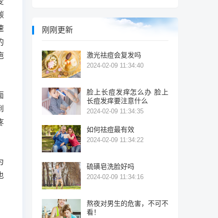
变
碳
速
刚刚更新
的
激光祛痘会复发吗
疤
2024-02-09 11:34:40
脸上长痘发痒怎么办 脸上
面
长痘发痒要注意什么
到
2024-02-09 11:34:35
疼
如何祛痘最有效
2024-02-09 11:34:22
为
硫磺皂洗脸好吗
也
2024-02-09 11:34:16
熬夜对男生的危害，不可不
看！