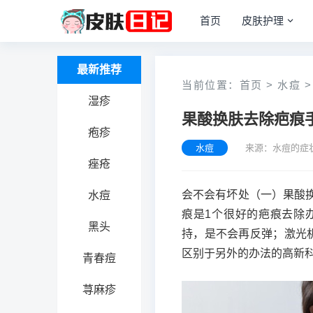
首页
皮肤护理
最新推荐
当前位置：
首页
>
水痘
>
湿疹
果酸换肤去除疤痕
疱疹
水痘
来源：水痘的症
痤疮
会不会有坏处（一）果酸
水痘
痕是1个很好的疤痕去除
黑头
持，是不会再反弹；激光
区别于另外的办法的高新
青春痘
荨麻疹