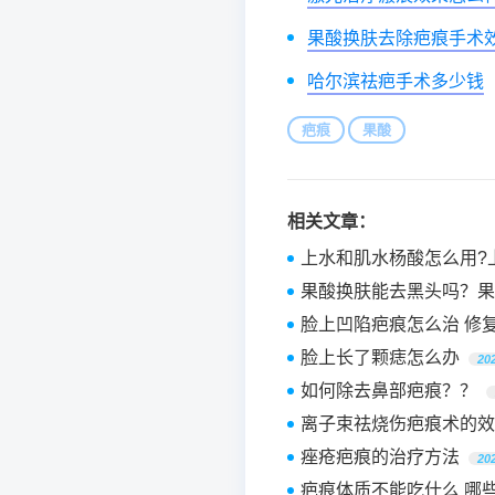
果酸换肤去除疤痕手术
哈尔滨祛疤手术多少钱
疤痕
果酸
相关文章：
上水和肌水杨酸怎么用?
果酸换肤能去黑头吗？果
脸上凹陷疤痕怎么治 修
脸上长了颗痣怎么办
20
如何除去鼻部疤痕？？
离子束祛烧伤疤痕术的效
痤疮疤痕的治疗方法
20
疤痕体质不能吃什么 哪