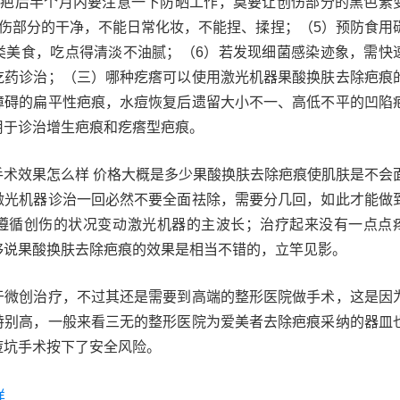
除疤后半个月内要注意一下防晒工作，莫要让创伤部分的黑色素
创伤部分的干净，不能日常化妆，不能捏、揉捏；（5）预防食用
类美食，吃点得清淡不油腻；（6）若发现细菌感染迹象，需快
吃药诊治；（三）哪种疙瘩可以使用激光机器果酸换肤去除疤痕
障碍的扁平性疤痕，水痘恢复后遗留大小不一、高低不平的凹陷
用于诊治增生疤痕和疙瘩型疤痕。
手术效果怎么样 价格大概是多少果酸换肤去除疤痕使肌肤是不会
激光机器诊治一回必然不要全面祛除，需要分几回，如此才能做
遵循创伤的状况变动激光机器的主波长；治疗起来没有一点点
够说果酸换肤去除疤痕的效果是相当不错的，立竿见影。
于微创治疗，不过其还是需要到高端的整形医院做手术，这是因
特别高，一般来看三无的整形医院为爱美者去除疤痕采纳的器皿
痘坑手术按下了安全风险。
样