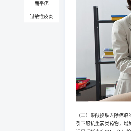
扁平疣
过敏性皮炎
（二）果酸换肤去除疤痕
引下服抗生素类药物，增