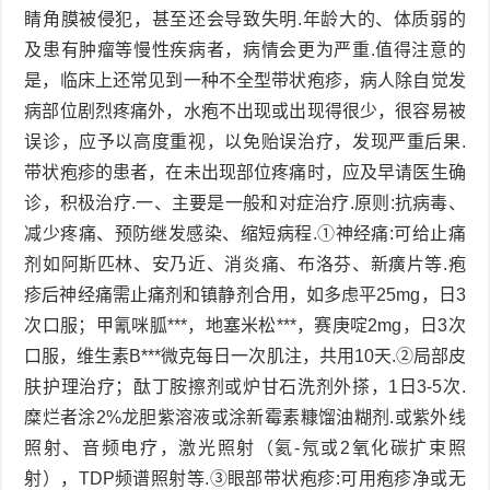
睛角膜被侵犯，甚至还会导致失明.年龄大的、体质弱的
及患有肿瘤等慢性疾病者，病情会更为严重.值得注意的
是，临床上还常见到一种不全型带状疱疹，病人除自觉发
病部位剧烈疼痛外，水疱不出现或出现得很少，很容易被
误诊，应予以高度重视，以免贻误治疗，发现严重后果.
带状疱疹的患者，在未出现部位疼痛时，应及早请医生确
诊，积极治疗.一、主要是一般和对症治疗.原则:抗病毒、
减少疼痛、预防继发感染、缩短病程.①神经痛:可给止痛
剂如阿斯匹林、安乃近、消炎痛、布洛芬、新癀片等.疱
疹后神经痛需止痛剂和镇静剂合用，如多虑平25mg，日3
次口服；甲氰咪胍***，地塞米松***，赛庚啶2mg，日3次
口服，维生素B***微克每日一次肌注，共用10天.②局部皮
肤护理治疗；酞丁胺擦剂或炉甘石洗剂外搽，1日3-5次.
糜烂者涂2%龙胆紫溶液或涂新霉素糠馏油糊剂.或紫外线
照射、音频电疗，激光照射（氦-氖或2氧化碳扩束照
射），TDP频谱照射等.③眼部带状疱疹:可用疱疹净或无