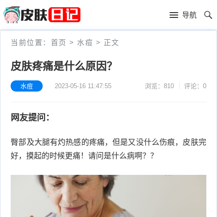
首
导航
页
首
当前位置：
首页
>
水痘
>
正文
页
皮
皮肤疼痛是什么原因？
肤
过
水痘
2023-05-16 11:47:55
浏览：810
评论：0
护
敏
黑
网友提问：
理
性
头
青
臀部及大腿有灼热感的疼痛，但是又没什么伤痕，皮肤完
皮
春
皮
好，摸起的时候更痛！请问是什么病啊？？
炎
痘
肤
毛
瘙
囊
粉
痒
炎
刺
抗