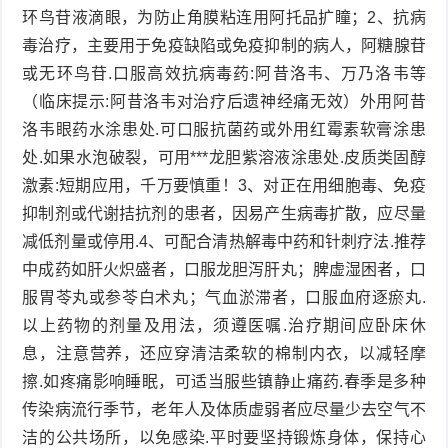
环鸟苷液滴眼，为防止角膜粘连用阿托品扩瞳；2、抗病
毒治疗，主要用于免疫缺陷或免疫抑制的病人，阿糖腺苷
或无环鸟苷.口服高效抗病毒药:阿昔洛韦、万乃洛韦等
（临床提示:阿昔洛韦对治疗后遗神经痛无效）外用阿昔
洛韦眼药水涂患处.可口服抗菌药或外用红霉素软膏涂患
处.如果水泡破裂，可用***龙胆紫溶液涂患处.皮质类固醇
激素:短期应用，千万要慎重！3、对正在用细胞毒、免疫
抑制剂或代谢拮抗剂的患者，因易产生病毒扩散，应尽量
减低剂量或停用.4、可配合清热解毒中药和针刺疗法.推荐
中成药如肝火炽盛者，口服龙胆泻肝丸；脾虚湿困者，口
服胃苓丸或参苓白术丸；气血淤滞者，口服血府逐瘀丸.
以上药物的剂量及用法，须遵医嘱.治疗期间应卧床休
息，注意营养，还应穿清洁柔软的棉制内衣，以减轻摩
擦.如疼痛影响睡眠，可适当服些镇静止痛药.春季是多种
传染病流行季节，老年人及体质虚弱者应尽量少去空气不
洁的公共场所，以免感染.平时要坚持锻炼身体，保持心