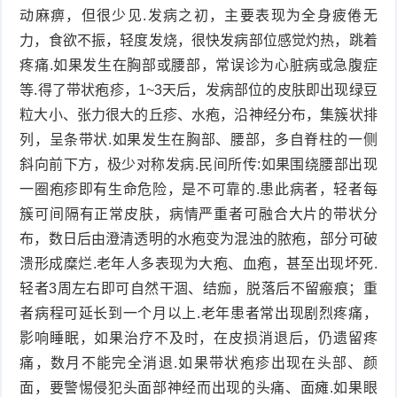
动麻痹，但很少见.发病之初，主要表现为全身疲倦无
力，食欲不振，轻度发烧，很快发病部位感觉灼热，跳着
疼痛.如果发生在胸部或腰部，常误诊为心脏病或急腹症
等.得了带状疱疹，1~3天后，发病部位的皮肤即出现绿豆
粒大小、张力很大的丘疹、水疱，沿神经分布，集簇状排
列，呈条带状.如果发生在胸部、腰部，多自脊柱的一侧
斜向前下方，极少对称发病.民间所传:如果围绕腰部出现
一圈疱疹即有生命危险，是不可靠的.患此病者，轻者每
簇可间隔有正常皮肤，病情严重者可融合大片的带状分
布，数日后由澄清透明的水疱变为混浊的脓疱，部分可破
溃形成糜烂.老年人多表现为大疱、血疱，甚至出现坏死.
轻者3周左右即可自然干涸、结痂，脱落后不留瘢痕；重
者病程可延长到一个月以上.老年患者常出现剧烈疼痛，
影响睡眠，如果治疗不及时，在皮损消退后，仍遗留疼
痛，数月不能完全消退.如果带状疱疹出现在头部、颜
面，要警惕侵犯头面部神经而出现的头痛、面瘫.如果眼