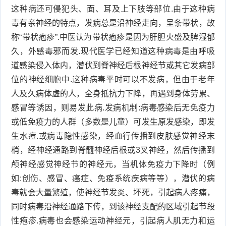
这种病还可侵犯头、面、耳及上下肢等部位.由于这种病
症
足
毒有亲神经的特点，发病总是沿神经走向，呈条带状，故
疣
称“带状疱疹”.中医认为带状疱疹是因为肝胆火盛及脾湿郁
口
寻
久，外感毒邪而发.现代医学已经知道这种病毒是由呼吸
道感染侵入体内，潜伏到脊神经后根神经节或其它发病部
常
扁
位的神经细胞中.这种病毒平时可以不发病，但由于老年
疣
平
尖
人及久病体虚的人，全身抵抗力下降，再遇到身体劳累、
感冒等诱因，则易发此病.发病机制:病毒感染后无免疫力
疣
锐
癣
或低免疫力的人群（多数是儿童）可发生原发感染，即发
生水痘.或病毒隐性感染，经血行传播到皮肤感觉神经末
湿
白
梢，经神经通路到脊髓神经后根或3叉神经，然后传播到
疣
癜
颅神经感觉神经节的神经元，当机体免疫力下降时（例
如:创伤、感冒、癌症、免疫系统疾病等等），潜伏的病
风
毒就会大量繁殖，使神经节发炎、坏死，引起病人疼痛，
同时病毒沿神经通路下传，到该神经支配的区域引起节段
性疱疹.病毒也会感染运动神经元，引起病人肌无力和运