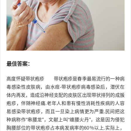
衰
痤
老
疮
风
疹
皮
肤
疹
护
子
湿
最佳答案：
理
疹
疱
高度怀疑带状疱疹 带状疱疹是春季最易流行的一种病
毒感染性皮肤病，由水痘-带状疱疹病毒感染后，潜伏在
疹
水
体内再发，造成沿神经支配的皮肤区出现带状排列的成簇
疱疹，伴随神经痛.老年人和患有慢性消耗性疾病的人容
痘
荨
易感染带状疱疹，而且一旦染上病情更为严重.民间把这
麻
鱼
种病称作“串腰龙”，文献上叫“缠腰火丹”，这是因为侵犯
胸腰部位的带状疱疹占本病发病率的60％以上.实际上，
疹
鳞
手