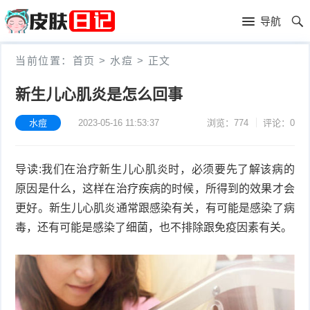
首
导航
页
首
当前位置：
首页
>
水痘
>
正文
页
皮
新生儿心肌炎是怎么回事
肤
过
水痘
2023-05-16 11:53:37
浏览：774
评论：0
护
敏
黑
导读:我们在治疗新生儿心肌炎时，必须要先了解该病的
理
性
头
青
原因是什么，这样在治疗疾病的时候，所得到的效果才会
皮
春
皮
更好。新生儿心肌炎通常跟感染有关，有可能是感染了病
毒，还有可能是感染了细菌，也不排除跟免疫因素有关。
炎
痘
肤
毛
瘙
囊
粉
痒
炎
刺
抗