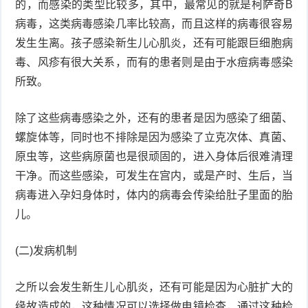
的，而感染的类型比较多，其中，最常见的就是柯萨奇B
病毒，这类病毒感染几率比较高，而且这样的病毒很容易
症
足
疣
发生生离。孩子感染新生儿心肌炎，还有可能跟巨细胞病
口
毒、风疹有很大关系，而有的患者则是由于水痘病毒感染
寻
所致。
常
扁
除了这些病毒感染之外，还有的患者是因为感染了细菌、
疣
平
尖
螺旋体等，同时也不排除是因为感染了立克次体、真菌、
原虫等，这些病原菌也是很顽固的，进入身体后很难清理
疣
锐
癣
干净。而这些感染，可发生在宫内，或是产时、生后，当
湿
白
病毒进入孕妇身体时，体内的病毒会传染给肚子里面的胎
儿。
疣
癜
(二)发病机制
风
之所以会发生新生儿心肌炎，还有可能是因为心脏扩大的
缘故造成的，这种情况可以选择做电镜检查，通过这种检