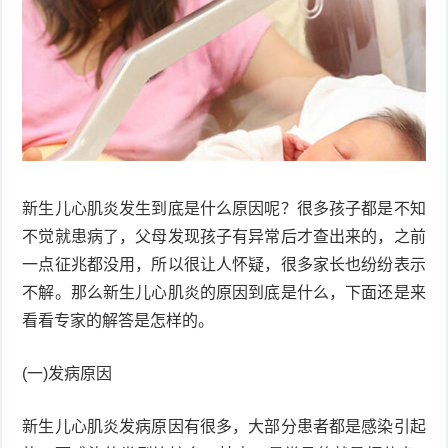
衰
痤
老
疮
风
疹
皮
肤
疹
新生儿心肌炎发生到底是什么原因呢？很多孩子都是不知
护
子
湿
不觉就患病了，父母发现孩子有异常后才查出来的，之前
理
疹
疱
一点征兆都没用，所以很让人怀疑，很多家长也纷纷表示
不解。那么新生儿心肌炎的原因到底是什么，下面还是来
疹
水
看看专家的解答是怎样的。
痘
荨
(一)发病原因
麻
鱼
新生儿心肌炎发病原因有很多，大部分患者都是感染引起
疹
鳞
手