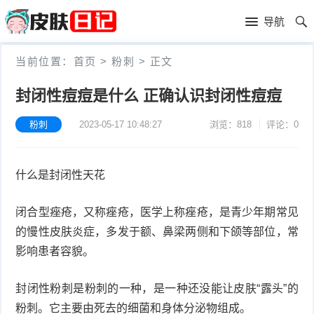
首
导航
页
首
当前位置：
首页
>
粉刺
>
正文
页
皮
封闭性痘痘是什么 正确认识封闭性痘痘
肤
过
粉刺
2023-05-17 10:48:27
浏览：818
评论：0
护
敏
黑
什么是封闭性天花
理
性
头
青
皮
春
皮
闭合型痤疮，又称痤疮，医学上称痤疮，是青少年期常见
的慢性皮肤炎症，多发于额、鼻梁两侧和下颌等部位，常
炎
痘
肤
毛
影响患者容貌。
瘙
囊
粉
封闭性粉刺是粉刺的一种，是一种还没能让皮肤“露头”的
痒
炎
刺
抗
粉刺。它主要由死去的细菌和身体分泌物组成。