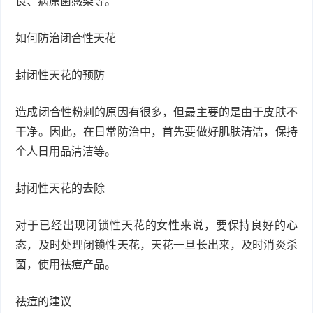
良、病原菌感染等。
症
足
疣
如何防治闭合性天花
口
寻
封闭性天花的预防
常
扁
造成闭合性粉刺的原因有很多，但最主要的是由于皮肤不
疣
平
尖
干净。因此，在日常防治中，首先要做好肌肤清洁，保持
个人日用品清洁等。
疣
锐
癣
封闭性天花的去除
湿
白
疣
癜
对于已经出现闭锁性天花的女性来说，要保持良好的心
态，及时处理闭锁性天花，天花一旦长出来，及时消炎杀
风
菌，使用祛痘产品。
祛痘的建议