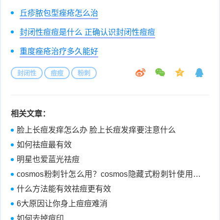
丘疹脓包型痤疮怎么治
封闭性痘痘是什么 正确认识封闭性痘痘
重度痤疮治疗多久能好
封闭性
痘痘
粉刺
相关文章：
脸上长痘发痒怎么办 脸上长痘发痒要注意什么
如何祛痘最有效
明星也爱蓝光祛痘
cosmos粉刺针怎么用？cosmos隐藏式粉刺针使用方
法
什么方法能有效祛痘更有效
6大原因让你身上痘痘难消
如何去掉痘印