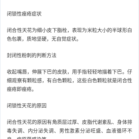
衰
痤
闭锁性痤疮症状
老
疮
风
闭合性天花为细小皮下脂栓，表现为米粒大小的半球形白
疹
色包裹，质地坚硬，无自觉症状。
皮
肤
疹
封闭性粉刺的判断方法
护
子
湿
收起嘴唇，伸展下巴的皮肤，用手指轻轻地描着下巴。仔
细观察有颗粒感，有白色颗粒，这些白色颗粒就是闭合性
理
疹
疱
痤疮即痤疮。
疹
水
闭锁性天花的原因
痘
荨
闭合性天花的原因有角质层过厚、皮脂代谢紊乱、身体排
麻
鱼
毒失调、内分泌失调、男性激素分泌旺盛、血液循环不
疹
鳞
手