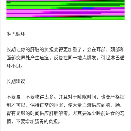
衰
痤
老
疮
风
淋巴循环
疹
皮
长期让你的肝脏的负担变得更加重了，会在耳部、颈部和
肤
疹
面部交界处产生痘痘，反复在同一地点爆发，引起淋巴循
护
子
湿
环不良。
理
疹
疱
长期建议
疹
水
不要累，不要吃得太多。并且对于睡眠时间，也要严格控
痘
荨
制才可以，保持正常的睡眠，使大量血液供应到脑、肠、
胃有足够的时间供应肝胆解毒。尤其要减少睡前进食的习
麻
鱼
惯，不要增加肠胃的负担。
疹
鳞
手