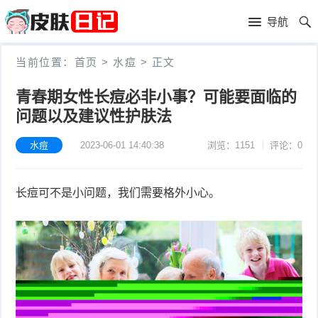
首
导航
页
首
当前位置：
首页
>
水痘
>
正文
页
皮
青春期女性长痘必非小事？可能要面临的
问题以及建议性护肤法
肤
过
护
敏
水痘
2023-06-01 14:40:38
浏览：1151
评论：0
黑
理
性
头
青
长痘可不是小问题，我们需要格外小心。
皮
春
皮
炎
痘
肤
毛
瘙
囊
粉
痒
炎
刺
抗