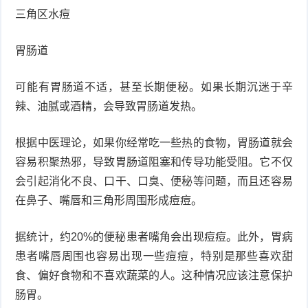
三角区水痘
症
足
疣
胃肠道
口
寻
可能有胃肠道不适，甚至长期便秘。如果长期沉迷于辛
常
扁
辣、油腻或酒精，会导致胃肠道发热。
疣
平
尖
根据中医理论，如果你经常吃一些热的食物，胃肠道就会
疣
锐
癣
容易积聚热邪，导致胃肠道阻塞和传导功能受阻。它不仅
会引起消化不良、口干、口臭、便秘等问题，而且还容易
湿
白
在鼻子、嘴唇和三角形周围形成痘痘。
疣
癜
据统计，约20%的便秘患者嘴角会出现痘痘。此外，胃病
风
患者嘴唇周围也容易出现一些痘痘，特别是那些喜欢甜
食、偏好食物和不喜欢蔬菜的人。这种情况应该注意保护
肠胃。