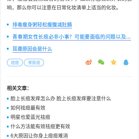
响，那么你可以注意在日常化妆清单上适当的化妆。
排毒瘦身粥轻松瘦腹减肚腩
青春期女性长痘必非小事？可能要面临的问题以及建
议性护肤法
耳聋原因会是什么
痘痘
胃肠道
相关文章：
脸上长痘发痒怎么办 脸上长痘发痒要注意什么
如何祛痘最有效
明星也爱蓝光祛痘
什么方法能有效祛痘更有效
6大原因让你身上痘痘难消