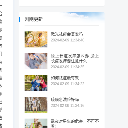
一
追
刚刚更新
嚎
你
激光祛痘会复发吗
智
2024-02-09 11:34:40
方
们
脸上长痘发痒怎么办 脸上
长痘发痒要注意什么
俩
2024-02-09 11:34:35
危
着
如何祛痘最有效
2024-02-09 11:34:22
多
年
硫磺皂洗脸好吗
赶
2024-02-09 11:34:16
呼
救
熬夜对男生的危害，不可不
孩
看！