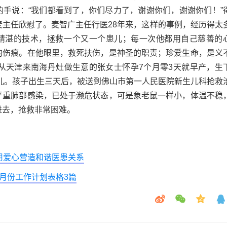
的手说：“我们都看到了，你们尽力了，谢谢你们，谢谢你们！”
麦主任欣慰了。麦智广主任行医28年来，这样的事例，经历得太
精湛的技术，拯救一个又一个患儿；每一次他都用自己慈善的
的伤痕。在他眼里，救死扶伤，是神圣的职责；珍爱生命，是义
，从天津来南海丹灶做生意的张女士怀孕7个月零3天就早产，生
重儿。孩子出生三天后，被送到佛山市第一人民医院新生儿科抢救
严重肺部感染，已处于濒危状态，可是象老鼠一样小，体温不稳
进去，抢救非常困难。
用爱心营造和谐医患关系
四月份工作计划表格3篇