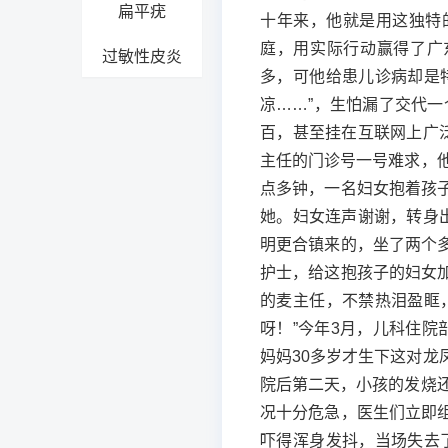
扁平疣
十年来，他就是用这独特
庭，用实际行动赢得了广
过敏性皮炎
多，可他给患儿诊病却是
凉……”，生怕漏了交代一
百，甚至挂在互联网上广
主任的门诊号一号难求，
点多钟，一名妇女抱着孩
她。妇女连声谢谢，转身
明更合镇来的，坐了两个
护士，给这抱孩子的妇女
的麦主任，不禁热泪盈眶
呀！”今年3月，儿科住
妈妈30多岁才生下这对
院后第二天，小孩的发烧
况十分危急，医生们立即
吓得浑身发抖，当场失去