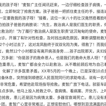
我的孩子呀！”麦智广主任闻讯赶来，一边仔细检查孩子病情，
况，立即制定了抢救方案。孩子爸爸一把抓住麦主任的手，接连
你一定要救我的孩子呀！”接着，这位一米八十的壮汉竟然捂着脸
拍拍孩子爸爸的肩膀说：“先生，救治病人是我们医生的职责，
救治的！”为了履行“救治病人是医生职责”这沉甸甸的使命，麦
会诊，开展了有针对性检查，及时找出病危原因，果断调整抢救
12个小时过去了，这对龙凤胎终于双双化险为夷，得救了！而我
，竟然12个小时都没有离开病孩身旁…..孩子出院那天，夫妇
万多谢：“你是孩子的救命恩人，也是我们的救命大恩人呀！” 
危重患儿，麦智广都会全力以赴救治，从不瞻前顾后地为自己
，化解了许多医患矛盾。XX年5月的一个晚上，已是深夜10点
准备休息，突然接到顺德区人民医院同行的求助电话，说有一名
情非常危重，希望他赴现场指导抢救。麦智广放下电话，就驱车
11点多钟。他马上投入抢救之中，查病情、看病案、开处方、上
时的抢救，患儿还是因为病情太重、多器官衰竭死亡。患儿没有
一团，麦智广心里非常难过，正想安慰他们，哪想到泪流满面的