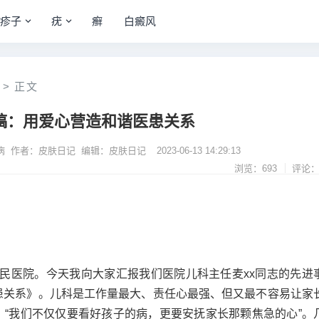
疹子
疣
癣
白癜风
>
正文
稿：用爱心营造和谐医患关系
病 作者：皮肤日记 编辑：皮肤日记
2023-06-13 14:29:13
浏览：693
评论：
一人民医院。今天我向大家汇报我们医院儿科主任麦xx同志的先进
患关系》。儿科是工作量最大、责任心最强、但又最不容易让家
：“我们不仅仅要看好孩子的病，更要安抚家长那颗焦急的心”。