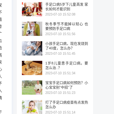
手足口病5岁下儿童高发 家
家
长如何才能识别
不
2023-07-10 15:52:08
着
秋冬季节不能掉以轻心 也
传
要预防手足口病
广
2023-07-10 15:51:56
1
小孩手足口病，现在发烧到
给
了40度，怎么办？
2023-07-10 15:51:45
高
来
1岁8儿童患手足口病。要
怎么治..？
心
2023-07-10 15:51:34
人
宝宝手足口病如何预防？小
子
心宝宝别“中招”了
入
2023-07-10 15:51:23
情
打了手足口病疫苗有点发热
，
怎么办
干
2023-07-10 15:51:14