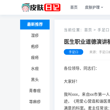
首页
皮肤护理
最新推荐
当前位置：
首页
>
手足口
湿疹
医生职业道德演讲
疱疹
手足口
来源：手足口
痤疮
各位领导、同志们：
水痘
黑头
大家好！
青春痘
我叫xxx，来自xx市第
迹，《用爱心营造和谐医
荨麻疹
满意的科室。麦主任常说