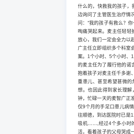
什么的，快救我的孩子，
边询问了主管医生治疗情
问：“我的孩子有救么？
啕痛哭起来。麦主任轻轻
放心，我们一定会全力以赴
广主任立即组织多个科室
案。1个小时、5个小时、
的麦主任为了履行他的诺言
抱着孩子对麦主任千多谢、
重患儿、甚至希望甚微的
想。也因此得到家长理解
钟，忙碌一天的麦智广正
仅9个月的手足口患儿病
往顺德，到达医院时已是
吸机……,经过4个多小
活，看着孩子的父母哭成