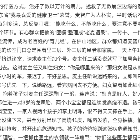
的行医方式，治好了数以万计的病儿，拯救了无数崩溃边缘的
东省“我最喜爱的健康卫士”荣誉。麦智广为人朴实，平时话语
特别多话，总反复叮嘱：“能吃什么，不能吃什么，要注意不要
个环节。有心群众把他的“医嘱”整理成“老麦语录”，一传十、十
泛流传，成为老百姓的“育儿经”。在佛山地区，群众都知道麦智
他的诊室门口总是围着里三层、外三层的患者和家属。一天上午1
子挤进诊室，请求麦主任加个号。麦主任二话没说就写了加号条
出去。这时麦主任又叫住妇女：“你是哪里来的？”那妇女说是从
多小时的车，来迟了，不好意思。麦主任听说远路来的，立即叫
加号优先一下，说她路远，看完病回去不方便。妇女望着如此细
，抱着孩子对麦主任深深鞠了一躬，连声说：“您真是好人，好
院部住进一对3岁的龙凤胎，两个小宝宝都是连续发高烧不退。孩
龙凤宝宝，一家人视两个孩子如掌上明珠，恨不得天天捧在手上。
还没降下来，甚至分别出现了高烧41度，嘴唇发紫，全身抽搐。
组织抢救，并开出病危通知书。孩子的爸爸接到这张病危通知书
了理智，一把抓住医生的衣领就一阵痛骂：“你们这些医生都是