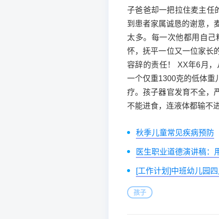
子爸爸却一把拉住麦主任
到患者家属诚恳的谢意，
太多。每一次他都用自己
怀，抚平一位又一位家长
容辞的责任！ XX年6月
一个仅重1300克的低体
疗。孩子器官发育不全，
不能进食，连液体都输不
秋季儿童常见疾病预防
医生职业道德演讲稿：
[工作计划]中班幼儿园
孩子