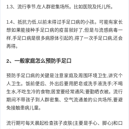
1.3、流行季节,在人群密集场所。比如医院及托儿所。
症
足
疣
1.4、抵抗力低,以前未得过手足口病的小孩。可能有家长
口
寻
想如果能接种手足口病的疫苗就好了,但是与流感病毒一
样,手足口病是很多病原体引起的,得了一次手足口病,还会
常
扁
再得。
疣
平
尖
2、一般家庭怎么预防手足口
疣
锐
癣
预防手足口病的关键是注意家庭及周围环境卫生,讲究个
湿
白
人卫生。饭前便后、外出后要用肥皂或洗手液洗手;不喝
生水,不吃生冷的食物;居室要经常通风;要勤晒衣被。流行
疣
癜
期间不带孩子到人群密集、空气流通差的公共场所,要避
风
免接触患病儿童。
流行期可每天晨起检查孩子皮肤(主要是手心、脚心)和口