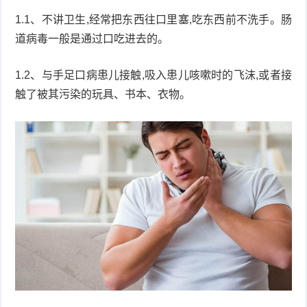
1.1、不讲卫生,经常把东西往口里塞,吃东西前不洗手。肠
衰
痤
道病毒一般是通过口吃进去的。
老
疮
风
1.2、与手足口病患儿接触,吸入患儿咳嗽时的飞沫,或者接
疹
皮
触了被其污染的玩具、书本、衣物。
肤
疹
护
子
湿
理
疹
疱
疹
水
痘
荨
麻
鱼
疹
鳞
手