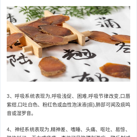
3、呼吸系统表现为,呼吸浅促、困难,呼吸节律改变,口唇
紫绀,口吐白色、粉红色或血性泡沫液(痰),肺部可闻及痰鸣
音或湿罗音。
4、神经系统表现为,精神差、嗜睡、头痛、呕吐、易惊、