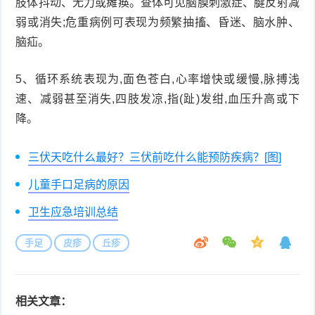
肢体抖动、无力或瘫痪。查体可见脑膜刺激症、腱反射减
弱或消失;危重病例可表现为频繁抽搐、昏迷、脑水肿、
脑疝。
5、循环系统表现为,面色苍白,心率增快或缓慢,脉搏浅
速、减弱甚至消失,四肢发凉,指(趾)发绀,血压升高或下
降。
三伏天吃什么最好？三伏前吃什么能预防疾病？[图]
儿童手口足病的原因
卫生应急培训总结
手足
皮疹
丘疹
相关文章：