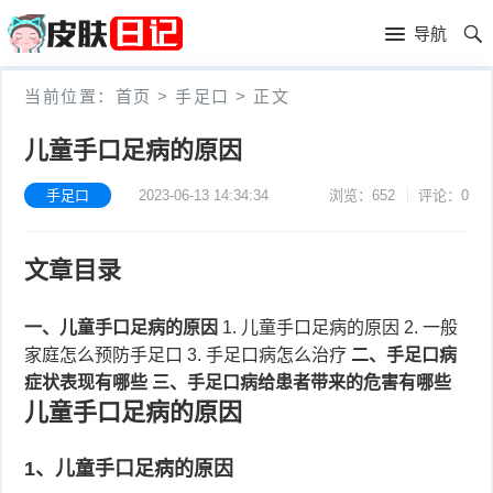
首
导航
页
首
当前位置：
首页
>
手足口
>
正文
页
皮
儿童手口足病的原因
肤
过
手足口
2023-06-13 14:34:34
浏览：652
评论：0
护
敏
黑
文章目录
理
性
头
青
皮
春
一、儿童手口足病的原因
1. 儿童手口足病的原因 2. 一般
皮
家庭怎么预防手足口 3. 手足口病怎么治疗
二、手足口病
炎
痘
肤
毛
症状表现有哪些
三、手足口病给患者带来的危害有哪些
儿童手口足病的原因
瘙
囊
粉
1、儿童手口足病的原因
痒
炎
刺
抗