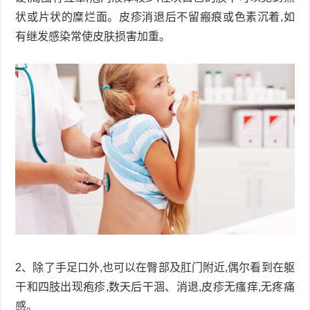
状或片状的糜烂面。皮疹消退后不留瘢痕或色素沉着,如
有继发感染常使皮肤损害加重。
2、除了手足口外,也可以在臀部及肛门附近,偶尔看到在躯
干和四肢出现疱疹,数天后干涸、消退,皮疹无瘙痒,无疼痛
感。