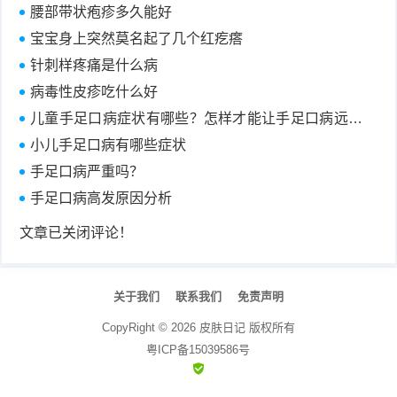
腰部带状疱疹多久能好
宝宝身上突然莫名起了几个红疙瘩
针刺样疼痛是什么病
病毒性皮疹吃什么好
儿童手足口病症状有哪些？怎样才能让手足口病远离
宝宝？
小儿手足口病有哪些症状
手足口病严重吗？
手足口病高发原因分析
文章已关闭评论！
关于我们
联系我们
免责声明
CopyRight ©
2026
皮肤日记
版权所有
粤ICP备15039586号