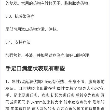
的复发。常用的药物有转移因子、胸腺肽等药物。
3.3、抗感染治疗
局部可用漱口药物含漱、涂抹。
3.4、支持疗法
加强营养、补液。并加强对症治疗,做好口腔护理。
手足口病症状表现有哪些
1、急性起病,潜伏期3-5天,有低热、全身不适、腹痛等前
驱症。口腔粘膜出现散在疼痛性粟粒至绿豆大小水疱,
手、足出现斑丘疹、疱疹,初起为斑丘疹,后转变为疱疹,圆
形或椭圆形,约3-7mm如米粒大小,较水痘皮疹为小,质地较
硬,周围有红晕,疱内液体较少,在灰白色的膜下可以见到点