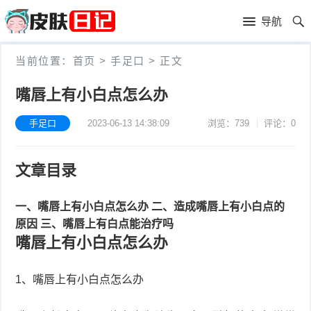
首
导航
页
首
当前位置：
首页
>
手足口
>
正文
页
皮
嘴唇上有小白点怎么办
肤
过
手足口
2023-06-13 14:38:09
浏览：739
评论：0
护
敏
黑
文章目录
理
性
头
青
皮
春
一、嘴唇上有小白点怎么办
二、造成嘴唇上有小白点的
皮
原因
三、嘴唇上有白点能治疗吗
炎
痘
肤
毛
嘴唇上有小白点怎么办
瘙
囊
粉
1、嘴唇上有小白点怎么办
痒
炎
刺
抗