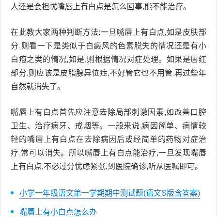
人还是会担忧嘴唇上有白点是怎么回事,能不能治疗。
在此教大家两种判断方法:一旦嘴唇上有白点,如是皮肤部
分,则看一下是类似于白癜风的色素脱失的情况还是有小
白疱之类的情况,如是,则根据情况对症处理。如果是唇红
部分,则应该是皮脂腺异位症,不好管它也不用管,再过些年
自然就消失了。
嘴唇上有白点首先应注意去除局部刺激因素,如改善口腔
卫生、治疗病牙、戒烟等。一般来说,病因简单、病情较
轻的嘴唇上有白点在去除病因后或经简单的药物对症治
疗,常可以消失。所以嘴唇上有白点能治疗,一旦发现嘴唇
上有白点,不必过分忧虑紧张,到医院确诊,听从医嘱即可。
小学一年级语文第一学期期中测试题(语文S版含答案)
嘴唇上有小白点怎么办