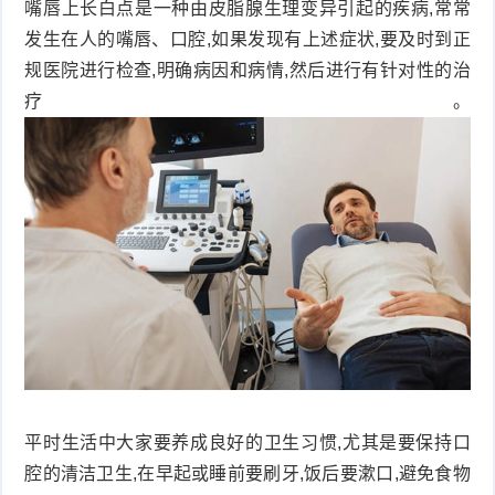
嘴唇上长白点是一种由皮脂腺生理变异引起的疾病,常常
衰
痤
发生在人的嘴唇、口腔,如果发现有上述症状,要及时到正
规医院进行检查,明确病因和病情,然后进行有针对性的治
老
疮
风
疗。
疹
皮
肤
疹
护
子
湿
理
疹
疱
疹
水
痘
荨
平时生活中大家要养成良好的卫生习惯,尤其是要保持口
麻
鱼
腔的清洁卫生,在早起或睡前要刷牙,饭后要漱口,避免食物
疹
鳞
手