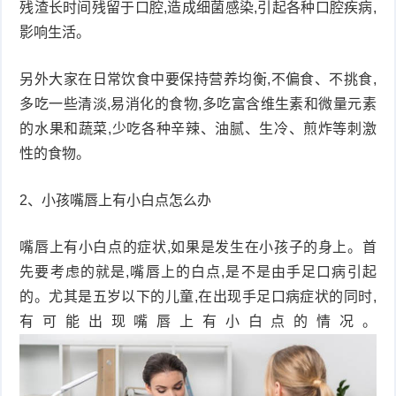
残渣长时间残留于口腔,造成细菌感染,引起各种口腔疾病,
影响生活。
症
足
疣
另外大家在日常饮食中要保持营养均衡,不偏食、不挑食,
口
寻
多吃一些清淡,易消化的食物,多吃富含维生素和微量元素
常
扁
的水果和蔬菜,少吃各种辛辣、油腻、生冷、煎炸等刺激
性的食物。
疣
平
尖
2、小孩嘴唇上有小白点怎么办
疣
锐
癣
湿
白
嘴唇上有小白点的症状,如果是发生在小孩子的身上。首
先要考虑的就是,嘴唇上的白点,是不是由手足口病引起
疣
癜
的。尤其是五岁以下的儿童,在出现手足口病症状的同时,
有可能出现嘴唇上有小白点的情况。
风