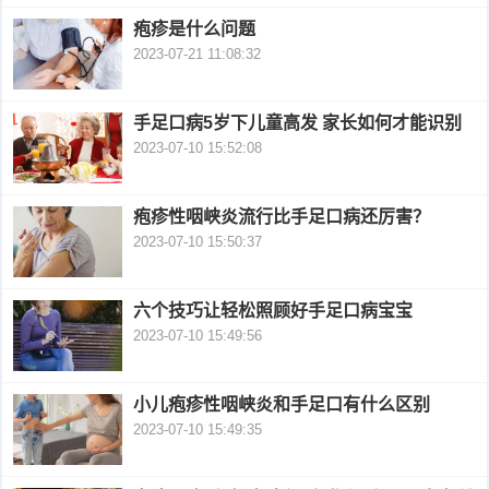
疱疹是什么问题
衰
痤
2023-07-21 11:08:32
老
疮
风
手足口病5岁下儿童高发 家长如何才能识别
疹
皮
2023-07-10 15:52:08
肤
疹
疱疹性咽峡炎流行比手足口病还厉害？
护
子
湿
2023-07-10 15:50:37
理
疹
疱
六个技巧让轻松照顾好手足口病宝宝
疹
2023-07-10 15:49:56
水
痘
荨
小儿疱疹性咽峡炎和手足口有什么区别
2023-07-10 15:49:35
麻
鱼
疹
鳞
手