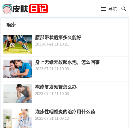
首
导航
页
首
疱疹
页
皮
腰部带状疱疹多久能好
2023-07-21 11:10:21
肤
过
护
敏
黑
身上无缘无故起水泡，怎么回事
2023-07-21 11:10:09
理
性
头
青
皮
春
皮
疱疹复发频繁怎么办
2023-07-21 11:10:03
炎
痘
肤
毛
瘙
囊
泡疹性咽颊炎的治疗用什么药
粉
2023-07-21 11:09:12
痒
炎
刺
抗