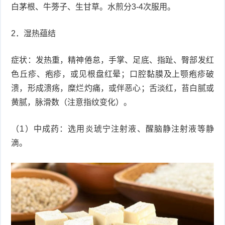
白茅根、牛蒡子、生甘草。水煎分3-4次服用。
2．湿热蕴结
症状：发热重，精神倦怠，手掌、足底、指趾、臀部发红
色丘疹、疱疹，或见根盘红晕；口腔黏膜及上颚疱疹破
溃，形成溃疡，糜烂灼痛，或伴恶心；舌淡红，苔白腻或
黄腻，脉滑数（注意指纹变化）。
（1）中成药：选用炎琥宁注射液、醒脑静注射液等静
滴。