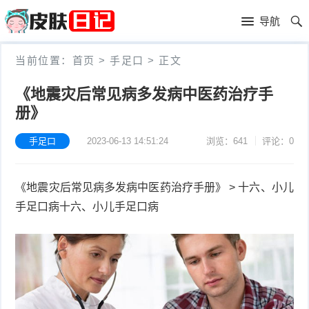
首
导航
页
首
当前位置：
首页
>
手足口
>
正文
页
皮
《地震灾后常见病多发病中医药治疗手
册》
肤
过
护
敏
手足口
2023-06-13 14:51:24
浏览：641
评论：0
黑
理
性
头
青
《地震灾后常见病多发病中医药治疗手册》 > 十六、小儿
皮
春
皮
手足口病十六、小儿手足口病
炎
痘
肤
毛
瘙
囊
粉
痒
炎
刺
抗