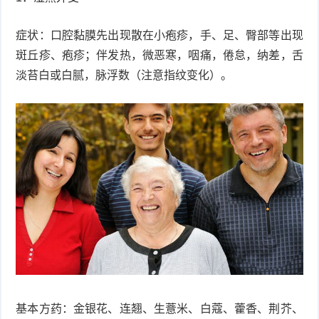
症
足
疣
症状：口腔黏膜先出现散在小疱疹，手、足、臀部等出现
斑丘疹、疱疹；伴发热，微恶寒，咽痛，倦怠，纳差，舌
口
寻
淡苔白或白腻，脉浮数（注意指纹变化）。
常
扁
疣
平
尖
疣
锐
癣
湿
白
疣
癜
风
基本方药：金银花、连翘、生薏米、白蔻、藿香、荆芥、