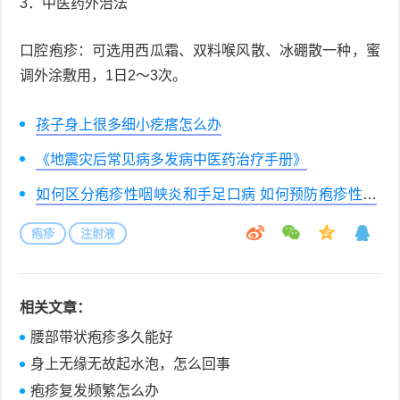
3．中医药外治法
口腔疱疹：可选用西瓜霜、双料喉风散、冰硼散一种，蜜
调外涂敷用，1日2～3次。
孩子身上很多细小疙瘩怎么办
《地震灾后常见病多发病中医药治疗手册》
如何区分疱疹性咽峡炎和手足口病 如何预防疱疹性咽
峡炎
疱疹
注射液
相关文章：
腰部带状疱疹多久能好
身上无缘无故起水泡，怎么回事
疱疹复发频繁怎么办