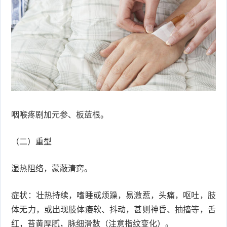
咽喉疼剧加元参、板蓝根。
（二）重型
湿热阻络，蒙蔽清窍。
症状：壮热持续，嗜睡或烦躁，易激惹，头痛，呕吐，肢
体无力，或出现肢体痿软、抖动，甚则神昏、抽搐等，舌
红，苔黄厚腻，脉细滑数（注意指纹变化）。