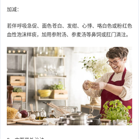
加减：
若伴呼吸急促、面色苍白、发绀、心悸、咯白色或粉红色
血性泡沫样痰，加用参附汤、参麦汤等鼻饲或肛门滴注。