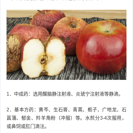
1．中成药：选用醒脑静注射液、炎琥宁注射液等静滴。
2．基本方药：黄芩、生石膏、青蒿、栀子、广地龙、石
菖蒲、郁金、羚羊角粉（冲服）等。水煎分3-4次服用，
或鼻饲或肛门滴注。