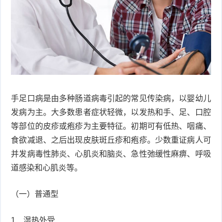
衰
痤
老
疮
风
疹
皮
肤
疹
手足口病是由多种肠道病毒引起的常见传染病，以婴幼儿
护
子
湿
发病为主。大多数患者症状轻微，以发热和手、足、口腔
等部位的皮疹或疱疹为主要特征。初期可有低热、咽痛、
理
疹
疱
食欲减退、之后出现皮肤斑丘疹和疱疹。少数重证病人可
疹
水
并发病毒性肺炎、心肌炎和脑炎、急性弛缓性麻痹、呼吸
道感染和心肌炎等。
痘
荨
（一）普通型
麻
鱼
1．湿热外受
疹
鳞
手