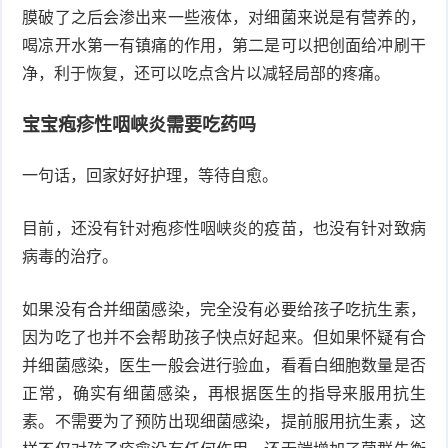
膜破了之后会渗出来一些液体，对细菌来说是有营养的，
症
足
喝凉开水第一有镇痛的作用，第二是可以把创面给冲刷干
疣
净，利于恢复，还可以吃点含片以减轻局部的疼痛。
口
寻
宝宝疱疹性咽峡炎需要吃药吗
常
扁
一句话，回家好好护理，等待自愈。
疣
平
尖
疣
锐
目前，还没有针对疱疹性咽峡炎的疫苗，也没有针对致病
癣
病毒的治疗。
湿
白
如果没有合并细菌感染，完全没有必要给孩子吃抗生素，
疣
癜
因为吃了也并不会帮助孩子快点好起来。但如果怀疑有合
并细菌感染，医生一般会进行验血，看看白细胞数量是否
风
正常，确实有细菌感染，再根据医生的指导来服用抗生
素。不需要为了预防出现细菌感染，提前服用抗生素，这