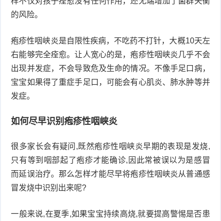
样不仅对孩子痊愈没有任何作用，还无端增加了菌群失衡
的风险。
疱疹性咽峡炎是自限性疾病，不吃药不打针，大概10天左
右能够完全痊愈。让人宽心的是，疱疹性咽峡炎几乎不会
出现并发症，不会导致危及生命的情况。不像手足口病，
宝宝如果得了重症手足口，可能会有心肌炎、肺水肿等并
发症。
如何尽早识别疱疹性咽峡炎
很多家长会有疑问,既然疱疹性咽峡炎早期的表现是发烧,
只有等到咽部起了疱疹才能确诊,因此常被误以为是感冒
而延误治疗。那么怎样才能尽早将疱疹性咽峡炎从普通感
冒发烧中识别出来呢?
一般来说,在夏季,如果宝宝持续高烧,就要提高警惕是否患