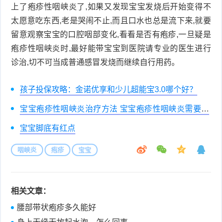
上了疱疹性咽峡炎了,如果又发现宝宝发烧后开始变得不
太愿意吃东西,老是哭闹不止,而且口水也总是流下来,就要
留意观察宝宝的口腔咽部变化,看看是否有疱疹,一旦疑是
疱疹性咽峡炎时,最好能带宝宝到医院请专业的医生进行
诊治,切不可当成普通感冒发烧而继续自行用药。
孩子投保攻略：金诺优享和少儿超能宝3.0哪个好？
宝宝疱疹性咽峡炎治疗方法 宝宝疱疹性咽峡炎需要吃
药吗
宝宝脚底有红点
咽峡炎
疱疹
宝宝
相关文章：
腰部带状疱疹多久能好