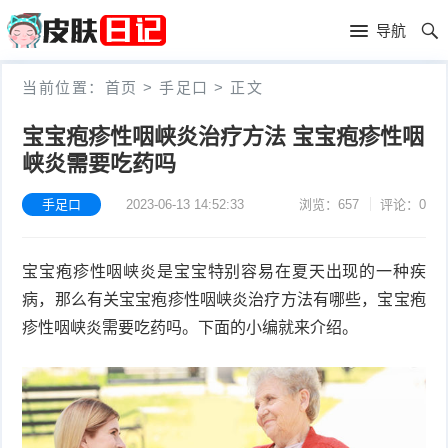
首
导航
页
首
当前位置：
首页
>
手足口
>
正文
页
皮
宝宝疱疹性咽峡炎治疗方法 宝宝疱疹性咽
峡炎需要吃药吗
肤
过
护
敏
手足口
2023-06-13 14:52:33
浏览：657
评论：0
黑
理
性
头
青
宝宝疱疹性咽峡炎是宝宝特别容易在夏天出现的一种疾
皮
春
皮
病，那么有关宝宝疱疹性咽峡炎治疗方法有哪些，宝宝疱
疹性咽峡炎需要吃药吗。下面的小编就来介绍。
炎
痘
肤
毛
瘙
囊
粉
痒
炎
刺
抗