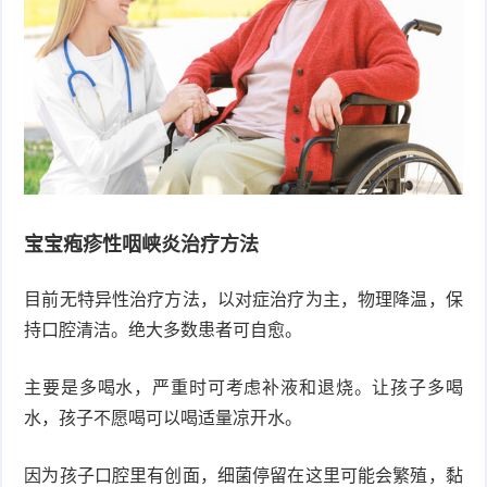
衰
痤
老
疮
风
疹
皮
肤
疹
护
子
湿
宝宝疱疹性咽峡炎治疗方法
理
疹
疱
目前无特异性治疗方法，以对症治疗为主，物理降温，保
持口腔清洁。绝大多数患者可自愈。
疹
水
痘
荨
主要是多喝水，严重时可考虑补液和退烧。让孩子多喝
水，孩子不愿喝可以喝适量凉开水。
麻
鱼
因为孩子口腔里有创面，细菌停留在这里可能会繁殖，黏
疹
鳞
手