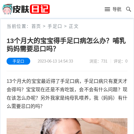
首
导航
页
首
当前位置：
首页
>
手足口
>
正文
页
皮
13个月大的宝宝得手足口病怎么办？哺乳
妈妈需要忌口吗？
肤
过
护
敏
手足口
2023-06-13 14:54:33
浏览：731
评论：0
黑
理
性
头
青
13个月大的宝宝最近得了手足口病，手足口病只有夏天才
皮
春
皮
会得吗？宝宝现在还是不肯吃饭，会不会有什么问题？现
在该怎么办呢？另外我家是纯母乳喂养，我（妈妈）有什
炎
痘
肤
毛
么需要忌口的吗？
瘙
囊
粉
痒
炎
刺
抗