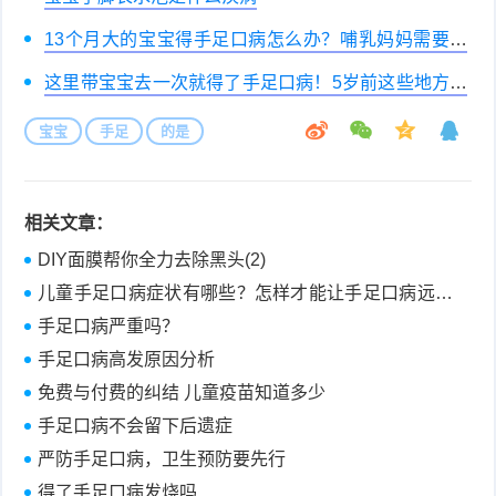
13个月大的宝宝得手足口病怎么办？哺乳妈妈需要忌
口吗？
这里带宝宝去一次就得了手足口病！5岁前这些地方最
好别去！
宝宝
手足
的是
相关文章：
DIY面膜帮你全力去除黑头(2)
儿童手足口病症状有哪些？怎样才能让手足口病远离
宝宝？
手足口病严重吗？
手足口病高发原因分析
免费与付费的纠结 儿童疫苗知道多少
手足口病不会留下后遗症
严防手足口病，卫生预防要先行
得了手足口病发烧吗