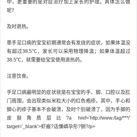
中，更重要的是对症治疗加上家长的护理。具体怎么做
呢？
症
足
疣
及时退热。
口
寻
常
扁
患手足口病的宝宝初期通常会有发烧的症状，如果体温没
有超过38.5℃，家长可以采用物理降温；如果体温超过
疣
平
尖
38.5℃，就需要给宝宝使用退热药。
疣
锐
癣
注意饮食。
湿
白
手足口病最明显的症状就是在宝宝的手、脚、口腔以及肛
疣
癜
门周围，会出现类似米粒大小的红色疱疹。其中，手心和
脚心的疹子基本不会破溃，及时个别破溃了，因为手脚的
风
皮肤角质层比?a href='http://www./tag/***/'
target='_blank'>虾瘢?话慊嶙孕形?铡?/p>