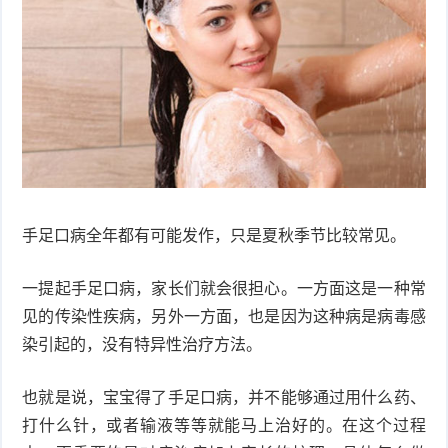
衰
痤
老
疮
风
疹
皮
肤
疹
护
子
湿
手足口病全年都有可能发作，只是夏秋季节比较常见。
理
疹
疱
一提起手足口病，家长们就会很担心。一方面这是一种常
疹
水
见的传染性疾病，另外一方面，也是因为这种病是病毒感
染引起的，没有特异性治疗方法。
痘
荨
也就是说，宝宝得了手足口病，并不能够通过用什么药、
麻
鱼
打什么针，或者输液等等就能马上治好的。在这个过程
疹
鳞
手