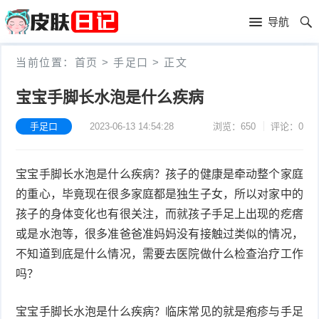
首
导航
页
首
当前位置：
首页
>
手足口
>
正文
页
皮
宝宝手脚长水泡是什么疾病
肤
过
手足口
2023-06-13 14:54:28
浏览：650
评论：0
护
敏
黑
宝宝手脚长水泡是什么疾病？孩子的健康是牵动整个家庭
理
性
头
青
的重心，毕竟现在很多家庭都是独生子女，所以对家中的
皮
春
皮
孩子的身体变化也有很关注，而就孩子手足上出现的疙瘩
或是水泡等，很多准爸爸准妈妈没有接触过类似的情况，
炎
痘
肤
毛
不知道到底是什么情况，需要去医院做什么检查治疗工作
吗？
瘙
囊
粉
痒
炎
刺
抗
宝宝手脚长水泡是什么疾病？临床常见的就是疱疹与手足