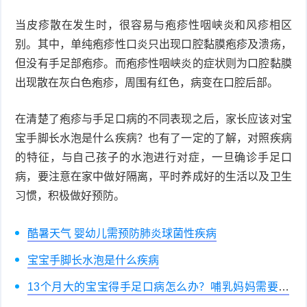
当皮疹散在发生时，很容易与疱疹性咽峡炎和风疹相区
症
足
疣
别。其中，单纯疱疹性口炎只出现口腔黏膜疱疹及溃疡，
口
寻
但没有手足部疱疹。而疱疹性咽峡炎的症状则为口腔黏膜
出现散在灰白色疱疹，周围有红色，病变在口腔后部。
常
扁
在清楚了疱疹与手足口病的不同表现之后，家长应该对宝
疣
平
尖
宝手脚长水泡是什么疾病？也有了一定的了解，对照疾病
疣
锐
的特征，与自己孩子的水泡进行对症，一旦确诊手足口
癣
病，要注意在家中做好隔离，平时养成好的生活以及卫生
湿
白
习惯，积极做好预防。
疣
癜
酷暑天气 婴幼儿需预防肺炎球菌性疾病
风
宝宝手脚长水泡是什么疾病
13个月大的宝宝得手足口病怎么办？哺乳妈妈需要忌
口吗？