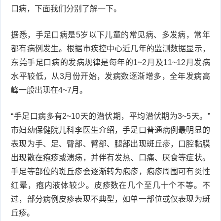
口病，下面我们分别了解一下。
衰
痤
据悉，手足口病是5岁以下儿童的常见病、多发病，常年
老
疮
风
都有病例发生。根据市疾控中心近几年的监测数据显示，
疹
皮
东莞手足口病的发病规律是每年的1~2月及11~12月发病
水平较低，从3月份开始，发病数逐渐增多，全年发病高
肤
疹
峰一般出现在4~7月。
护
子
湿
“手足口病多有2~10天的潜伏期，平均潜伏期为3~5天。”
理
疹
市妇幼保健院儿科李医生介绍，手足口普通病例最明显的
疱
表现为手、足、臀部、臂部、腿部出现斑丘疹，口腔黏膜
疹
水
出现散在疱疹或溃疡，并伴有发热、口痛、厌食等症状。
手足等部位的斑丘疹会逐渐转为疱疹，疱疹周围可有炎性
痘
荨
红晕，疱内液体较少。皮疹数在几个至几十个不等。不
麻
鱼
过，部分病例皮疹表现不典型，如单一部位或仅表现为斑
丘疹。
疹
鳞
手