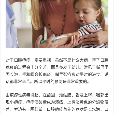
衰
痤
老
疮
风
疹
皮
肤
疹
护
子
湿
对于口腔疱疹一定要重视，虽然不是什么大病，得了口腔
理
疹
疱
疱疹的过程会十分辛苦，而且多发于幼儿，常见于嘴巴里
面长泡，手和脚会长疱疹，嘴里张疱疹对平时的进食、说
疹
水
话都非常辛苦。所以平时的预防是非常重要的。
痘
荨
由疱疹性病毒引起，在齿龈、颊黏膜、舌及上腭、咽部出
麻
现小疱疹，疱疹溃破后成为溃疡，上有淡黄色的分泌物覆
鱼
盖，旁边有一圈红晕。口腔疱疹首先的症状是长水泡、口
疹
鳞
手