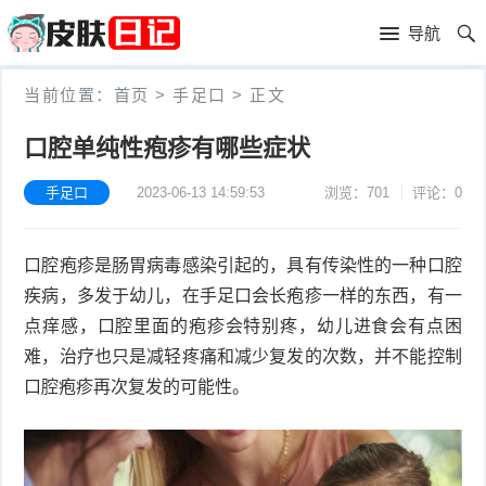
首
导航
页
首
当前位置：
首页
>
手足口
>
正文
页
皮
口腔单纯性疱疹有哪些症状
肤
过
手足口
2023-06-13 14:59:53
浏览：701
评论：0
护
敏
黑
口腔疱疹是肠胃病毒感染引起的，具有传染性的一种口腔
理
性
头
青
疾病，多发于幼儿，在手足口会长疱疹一样的东西，有一
皮
春
皮
点痒感，口腔里面的疱疹会特别疼，幼儿进食会有点困
难，治疗也只是减轻疼痛和减少复发的次数，并不能控制
炎
痘
肤
毛
口腔疱疹再次复发的可能性。
瘙
囊
粉
痒
炎
刺
抗