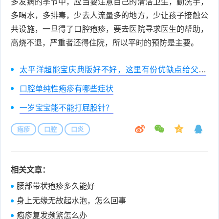
多发病的季节中，应当要注意自己的清洁卫生，勤洗手，
多喝水，多排毒，少去人流量多的地方，少让孩子接触公
共设施，一旦得了口腔疱疹，要去医院寻求医生的帮助，
高烧不退，严重者还得住院，所以平时的预防是主要。
太平洋超能宝庆典版好不好，这里有份优缺点给父母
参考！
口腔单纯性疱疹有哪些症状
一岁宝宝能不能打屁股针？
疱疹
口腔
口炎
相关文章：
腰部带状疱疹多久能好
身上无缘无故起水泡，怎么回事
疱疹复发频繁怎么办