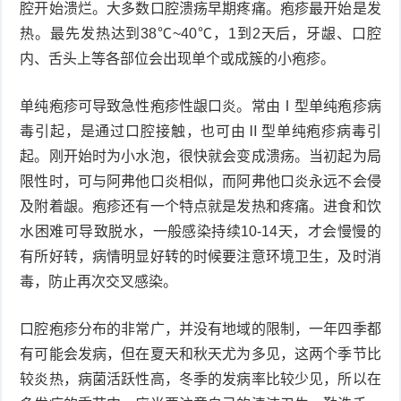
腔开始溃烂。大多数口腔溃疡早期疼痛。疱疹最开始是发
热。最先发热达到38℃~40℃，1到2天后，牙龈、口腔
症
足
疣
内、舌头上等各部位会出现单个或成簇的小疱疹。
口
寻
单纯疱疹可导致急性疱疹性龈口炎。常由Ⅰ型单纯疱疹病
常
扁
毒引起，是通过口腔接触，也可由Ⅱ型单纯疱疹病毒引
起。刚开始时为小水泡，很快就会变成溃疡。当初起为局
疣
平
尖
限性时，可与阿弗他口炎相似，而阿弗他口炎永远不会侵
疣
锐
及附着龈。疱疹还有一个特点就是发热和疼痛。进食和饮
癣
水困难可导致脱水，一般感染持续10-14天，才会慢慢的
湿
白
有所好转，病情明显好转的时候要注意环境卫生，及时消
毒，防止再次交叉感染。
疣
癜
风
口腔疱疹分布的非常广，并没有地域的限制，一年四季都
有可能会发病，但在夏天和秋天尤为多见，这两个季节比
较炎热，病菌活跃性高，冬季的发病率比较少见，所以在