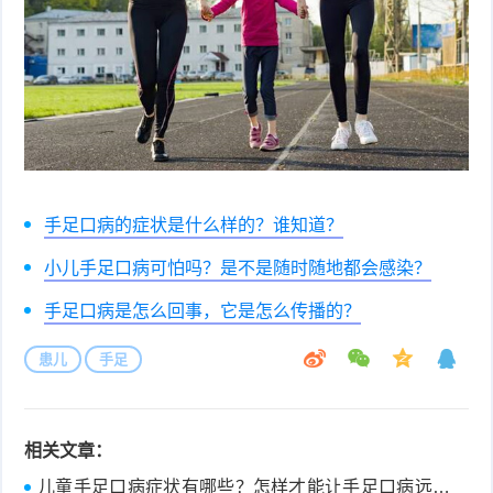
症
足
疣
口
寻
常
扁
疣
平
尖
手足口病的症状是什么样的？谁知道？
疣
锐
癣
小儿手足口病可怕吗？是不是随时随地都会感染？
湿
白
手足口病是怎么回事，它是怎么传播的？
疣
癜
患儿
手足
风
相关文章：
儿童手足口病症状有哪些？怎样才能让手足口病远离