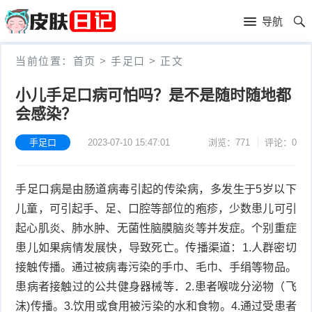
首
导航
页
首
当前位置：
首页
>
手足口
>
正文
页
皮
小儿手足口病可怕吗？是不是随时随地都
会感染？
肤
过
护
敏
手足口
2023-07-10 15:47:01
浏览：771
评论：0
黑
理
性
头
青
手足口病是由肠道病毒引起的传染病，多发生于5岁以下
皮
春
皮
儿童，可引起手、足、口腔等部位的疱疹，少数患儿可引
起心肌炎、肺水肿、无菌性脑膜脑炎等并发症。个别重症
炎
痘
肤
毛
患儿如果病情发展快，导致死亡。传播渠道：1.人群密切
接触传播。通过被病毒污染的手巾、毛巾、手绢等物品。
瘙
囊
粉
患病者接触过的公共健身器械等．2.患者喉咙分泌物（飞
痒
炎
刺
抗
沫)传播。3.饮用或食用被污染的水和食物。4.通过受患者