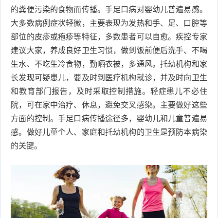
的粪便污染的食物而传播。手足口病对婴幼儿普遍易感。
衰
痤
大多数病例症状轻微，主要表现为发热和手、足、口腔等
部位的皮疹或疱疹等特征，多数患者可以自愈。疾控专家
老
疮
风
建议大家，养成良好卫生习惯，做到饭前便后洗手、不喝
疹
皮
生水、不吃生冷食物，勤晒衣被，多通风。托幼机构和家
长发现可疑患儿，要及时到医疗机构就诊，并及时向卫生
肤
疹
和教育部门报告，及时采取控制措施。轻症患儿不必住
院，可在家中治疗、休息，避免交叉感染。主要做好这些
护
子
湿
方面的控制。手足口病传播途径多，婴幼儿和儿童普遍易
理
疹
疱
感。做好儿童个人、家庭和托幼机构的卫生是预防本病染
的关键。
疹
水
痘
荨
麻
鱼
疹
鳞
手