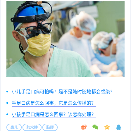
衰
痤
老
疮
风
疹
皮
肤
疹
护
子
湿
理
疹
疱
疹
水
小儿手足口病可怕吗？是不是随时随地都会感染？
手足口病是怎么回事，它是怎么传播的？
痘
荨
小孩手足口病是怎么回事？该怎样处理？
麻
鱼
患儿
肺水肿
脑膜
疹
鳞
手