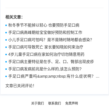
症
足
疣
相关文章：
口
寻
秋冬季节不能掉以轻心 也要预防手足口病
手足口病高峰期给宝宝做好预防和控制工作
常
扁
小儿手足口病可怕吗？是不是随时随地都会感染？
疣
平
尖
手足口病可导致死亡 家长要知晓如何来治疗
4岁儿童手足口病在家如何治疗切勿随意用药
疣
锐
癣
手足口病主要特征是在手、足、口、臀部出现皮疹
湿
白
手足口病发病前兆是什么样的,该怎么预防?
手足口病严重吗&amp;amp;nbsp;有什么症状啊？好
疣
癜
治愈吗？
文章已关闭评论！
风
关于我们
联系我们
免责声明