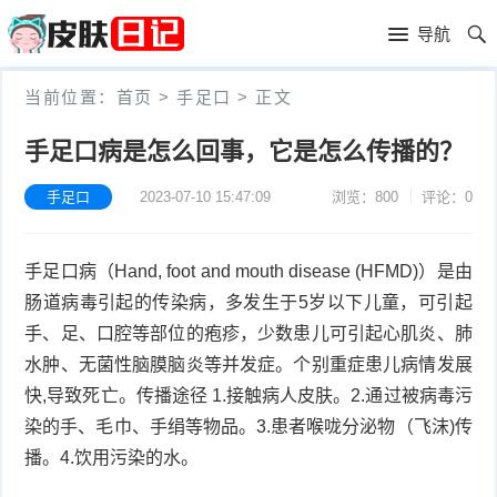
首
导航
页
首
当前位置：
首页
>
手足口
>
正文
页
皮
手足口病是怎么回事，它是怎么传播的？
肤
过
手足口
2023-07-10 15:47:09
浏览：800
评论：0
护
敏
黑
手足口病（Hand, foot and mouth disease (HFMD)）是由
理
性
头
青
肠道病毒引起的传染病，多发生于5岁以下儿童，可引起
皮
春
皮
手、足、口腔等部位的疱疹，少数患儿可引起心肌炎、肺
水肿、无菌性脑膜脑炎等并发症。个别重症患儿病情发展
炎
痘
肤
毛
快,导致死亡。传播途径 1.接触病人皮肤。2.通过被病毒污
染的手、毛巾、手绢等物品。3.患者喉咙分泌物（飞沫)传
瘙
囊
粉
播。4.饮用污染的水。
痒
炎
刺
抗