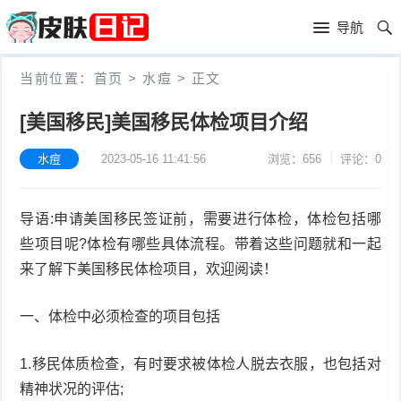
首
导航
页
首
当前位置：
首页
>
水痘
>
正文
页
皮
[美国移民]美国移民体检项目介绍
肤
过
水痘
2023-05-16 11:41:56
浏览：656
评论：0
护
敏
黑
导语:申请美国移民签证前，需要进行体检，体检包括哪
理
性
头
青
些项目呢?体检有哪些具体流程。带着这些问题就和一起
皮
春
皮
来了解下美国移民体检项目，欢迎阅读！
炎
痘
肤
毛
一、体检中必须检查的项目包括
瘙
囊
粉
1.移民体质检查，有时要求被体检人脱去衣服，也包括对
痒
炎
精神状况的评估;
刺
抗