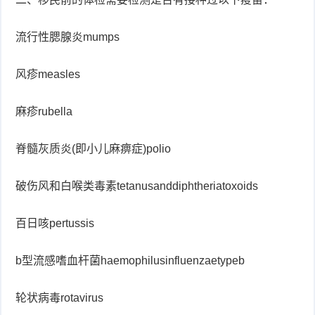
症
足
疣
流行性腮腺炎mumps
口
寻
风疹measles
常
扁
麻疹rubella
疣
平
尖
脊髓灰质炎(即小儿麻痹症)polio
疣
锐
癣
破伤风和白喉类毒素tetanusanddiphtheriatoxoids
湿
白
百日咳pertussis
疣
癜
风
b型流感嗜血杆菌haemophilusinfluenzaetypeb
轮状病毒rotavirus