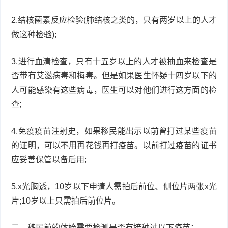
衰
痤
2.结核菌素反应检验(肺结核之类的，只有两岁以上的人才
做这种检验);
老
疮
风
3.进行血清检查，只有十五岁以上的人才被抽血来检查是
疹
皮
否带有艾滋病毒和梅毒。但是如果医生怀疑十四岁以下的
肤
疹
人可能感染有这些病毒，医生可以对他们进行这方面的检
查;
护
子
湿
4.免疫疫苗注射史，如果移民能出示以前曾打过某些疫苗
理
疹
疱
的证明，可以不用再花钱再打疫苗。以前打过疫苗的证书
疹
水
应妥善保管以备后用;
痘
荨
5.x光胸透，10岁以下申请人需拍后前位、侧位片两张x光
片;10岁以上只需拍后前位片。
麻
鱼
疹
鳞
二、移民前的体检需要检测是否有接种过以下疫苗：
手