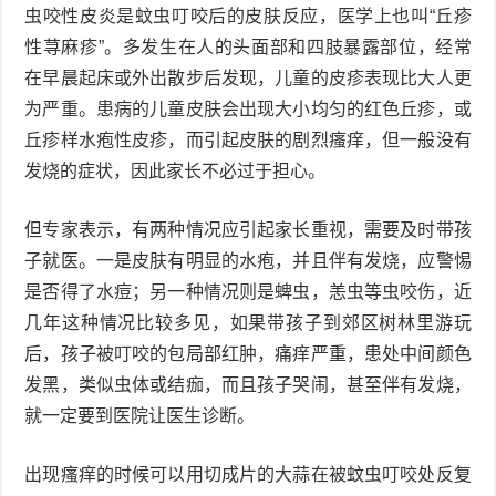
虫咬性皮炎是蚊虫叮咬后的皮肤反应，医学上也叫“丘疹
衰
痤
性荨麻疹”。多发生在人的头面部和四肢暴露部位，经常
在早晨起床或外出散步后发现，儿童的皮疹表现比大人更
老
疮
风
为严重。患病的儿童皮肤会出现大小均匀的红色丘疹，或
疹
皮
丘疹样水疱性皮疹，而引起皮肤的剧烈瘙痒，但一般没有
发烧的症状，因此家长不必过于担心。
肤
疹
但专家表示，有两种情况应引起家长重视，需要及时带孩
护
子
湿
子就医。一是皮肤有明显的水疱，并且伴有发烧，应警惕
理
疹
是否得了水痘；另一种情况则是蜱虫，恙虫等虫咬伤，近
疱
几年这种情况比较多见，如果带孩子到郊区树林里游玩
疹
水
后，孩子被叮咬的包局部红肿，痛痒严重，患处中间颜色
发黑，类似虫体或结痂，而且孩子哭闹，甚至伴有发烧，
痘
荨
就一定要到医院让医生诊断。
麻
鱼
出现瘙痒的时候可以用切成片的大蒜在被蚊虫叮咬处反复
疹
鳞
手