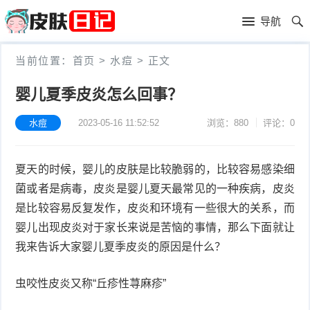
首
导航
页
首
当前位置：
首页
>
水痘
>
正文
页
皮
婴儿夏季皮炎怎么回事？
肤
过
水痘
2023-05-16 11:52:52
浏览：880
评论：0
护
敏
黑
夏天的时候，婴儿的皮肤是比较脆弱的，比较容易感染细
理
性
头
青
菌或者是病毒，皮炎是婴儿夏天最常见的一种疾病，皮炎
皮
春
皮
是比较容易反复发作，皮炎和环境有一些很大的关系，而
婴儿出现皮炎对于家长来说是苦恼的事情，那么下面就让
炎
痘
肤
毛
我来告诉大家婴儿夏季皮炎的原因是什么？
瘙
囊
粉
虫咬性皮炎又称“丘疹性荨麻疹”
痒
炎
刺
抗