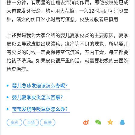
擦一分钟，有明显的止痛去痒消炎作用，即使被咬处已成
大包或发炎溃烂，均可用大蒜擦，一般12时后即可消炎去
症
足
疣
肿，溃烂的伤口24小时后可痊愈。皮肤过敏者应慎用
口
寻
上述就是我为大家介绍的婴儿夏季皮炎的主要原因，夏季
常
扁
皮炎会导致皮肤出现溃疡，瘙痒等不良的现象，所以婴儿
有皮炎的时候一定要保持空气流通，室内干燥，每天都要
疣
平
尖
给孩子洗澡。如果皮炎很严重的话，就需要积极的去医院
疣
锐
检查治疗。
癣
湿
白
婴儿急疹发烧该怎么办呢？
疣
癜
婴儿夏季皮炎怎么回事？
宝宝发烧呼吸急促怎么办？
风
皮炎
丘疹
皮肤