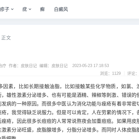
疹子
疣
癣
白癜风
正文
治疗 作者：皮肤日记 编辑：皮肤日记
2023-05-23 17:18:53
浏览：1129
评论：
多因素，比如长期接触油脂，比如接触某些化学物质，如氯、
衡，雄性激素分泌增多、也有可能是酒精、辣椒等刺激、错误的
刺发病的一种原因。而很多中医认为消化功能与痤疮有着非常密
痤疮，我觉得缺乏说服力。但是可以肯定，人在劳累的情况下，
括痤疮，因此很多长痘痘的人常常说熬夜会加重痘痘。如果用皮
性激素分泌旺盛，皮脂腺增多，分脂分泌增多。而同时人体皮脂
角质细胞、