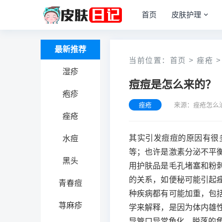
首页
皮肤护理
最新推荐
当前位置：
首页
>
痤疮
>
湿疹
痘痘是怎么来的？
疱疹
痤疮
来源：痤疮怎么
痤疮
其实引发痘痘的原因有很
水痘
等；也许是激素分泌不平
黑头
用护肤品是毛孔堵塞和粉
的关系，如便秘可能引起
青春痘
种疾病都有可能加重，包
荨麻疹
学来解释，是因为体内雄
导管口异常角化，脱落的