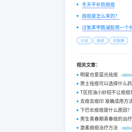
冬天平补防痘痘
痘痘是怎么来的？
过氧苯甲酰凝胶用一个
分泌
痤疮
皮脂腺
相关文章：
明星也爱蓝光祛痘
2023-
男士祛痘可以选择什么药
T区控油小妙招不让痘痘
去痘去痘印 准确适用方
下巴长痘痘是什么原因？
男生青春期青春痘的治疗
激素痘痘治疗方法
2023-