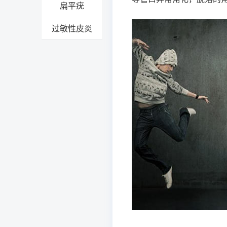
扁平疣
过敏性皮炎