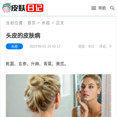
首
导航
页
首
当前位置：
首页
>
水痘
>
正文
页
皮
头皮的皮肤病
肤
过
水痘
2023-06-01 14:43:17
浏览：913
评论：0
护
敏
黑
乾葛、玄参、升麻、青蒿、黄芪。
理
性
头
青
皮
春
皮
炎
痘
肤
毛
瘙
囊
粉
痒
炎
刺
抗