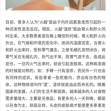
衰
痤
老
疮
风
目前，很多人认为“火越”是由于内外因素激发而引起的一
种迟发性变态反应。相反，火越“湿疹”是由胃火和肝火同
疹
皮
时出来，大多数患者是在晚上睡觉的时候，胃火和肝火向
肤
疹
外出，在气候和环境的变化中，房间内温度突变，当胃火
和肝火出来时，受到寒气撞击，之使毛细孔突然闭合，将
护
子
湿
寒气关在毛细孔内，热气出不来，而寒气进不去，造成此
症也，一旦内火气出来时，就会引起皮肤痒。这种病发病
理
疹
疱
的时候是对称的，如：手臂一只有湿疹，而另外一只也会
疹
水
有同样的症状。有些患者一些疙瘩内，挤出有白色的物
体，这种物体就叫作“湿”，湿疹就是由此而命名的。随着
痘
荨
国家的发展，人们的生活不断提高，越来越多的人对食物
需求量增大，主要是另食品，有更多的人一天到晚，都是
麻
鱼
以另食为主，就是这样，头皮的皮肤病才能使更多患者发
疹
鳞
手