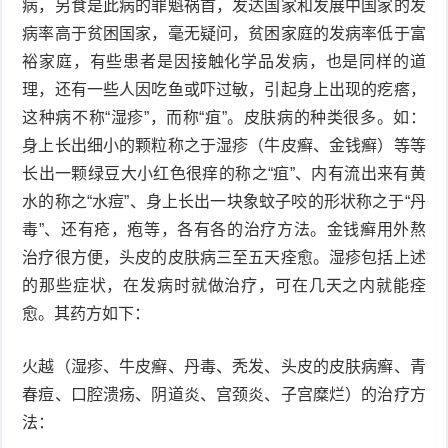
病，另食是此病的罪魁祸首，发达国家和发展中国家的发
病率高于贫困国家，毫无疑问，贫困家庭的发病率低于富
症
足
疣
裕家庭，有些患者是因接触化学品发病，也是同样的道
理，还有一些人因吃鱼或吓过敏，引起身上出现的疙瘩，
口
寻
这种病不称“湿疹”，而称“疽”。皮肤病的种类很多。如：
常
扁
身上长出细小的颗粒称之于湿疹（牛皮癣、金钱癣）等等
长出一颗绿豆大小红色很痒的称之“疽”、内有流出来有黄
疣
平
尖
水的称之“水痘”、身上长出一块象蚊子咬的形状称之于“丹
疣
锐
毒”、还有疮，疱等，各有各的治疗方法。金钱癣用外熬
癣
治疗很方便，头皮的皮肤病三至五天痊愈。湿疹包括上述
湿
白
的那些症状，在发病时就做治疗，可在几天之内就能痊
愈。其药方如下：
疣
癜
火越（湿疹、牛皮癣、丹毒、秃发、头皮的皮肤病癣、青
风
春痘、口腔溃疡、阴道炎、宫颈炎、子宫糜烂）的治疗方
法：