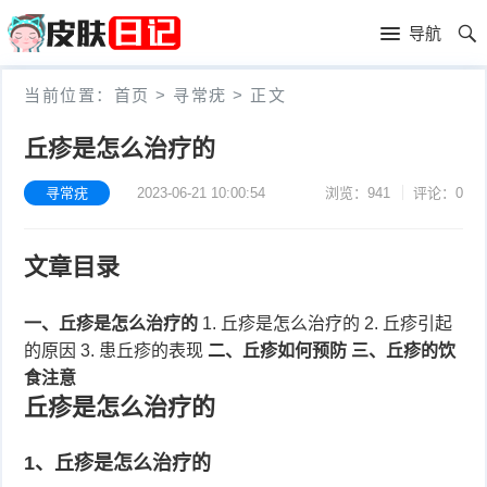
首
导航
页
首
当前位置：
首页
>
寻常疣
>
正文
页
皮
丘疹是怎么治疗的
肤
过
寻常疣
2023-06-21 10:00:54
浏览：941
评论：0
护
敏
黑
文章目录
理
性
头
青
皮
春
一、丘疹是怎么治疗的
1. 丘疹是怎么治疗的 2. 丘疹引起
皮
的原因 3. 患丘疹的表现
二、丘疹如何预防
三、丘疹的饮
炎
痘
肤
毛
食注意
丘疹是怎么治疗的
瘙
囊
粉
1、丘疹是怎么治疗的
痒
炎
刺
抗