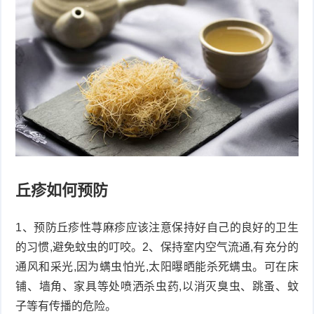
丘疹如何预防
1、预防丘疹性荨麻疹应该注意保持好自己的良好的卫生
的习惯,避免蚊虫的叮咬。2、保持室内空气流通,有充分的
通风和采光,因为螨虫怕光,太阳曝晒能杀死螨虫。可在床
铺、墙角、家具等处喷洒杀虫药,以消灭臭虫、跳蚤、蚊
子等有传播的危险。