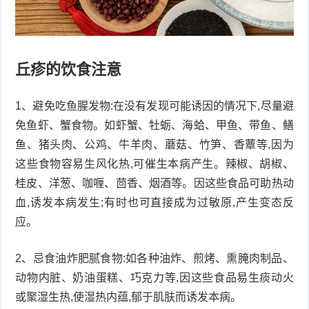
丘疹的饮食注意
1、避免吃鱼腥发物:在没有发现可能诱因的情况下,尽量避
免鱼虾、蟹食物。如虾蟹、牡蛎、海蛤、甲鱼、带鱼、鳝
鱼、猪头肉、公鸡、牛羊肉、蘑菇、竹笋、香蕈等,因为
这些食物容易生风化热,可催生本病产生。辣椒、胡椒、
桂皮、洋葱、咖喱、茴香、烟酒等。因这些食品可助热动
血,诱发本病发生;有时也可直接成为过敏原,产生变态反
应。
2、忌食油炸肥腻食物:如各种油炸、煎烤、熏腌肉制品、
动物内脏、奶油蛋糕、巧克力等,因这些食品易生痰动火
或聚湿生热,使湿热内蕴,郁于肌肤而诱发本病。