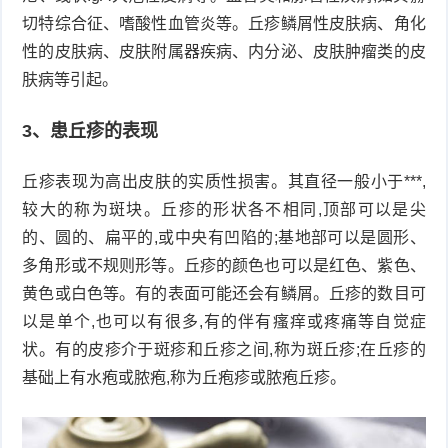
切特综合征、嗜酸性血管炎等。丘疹鳞屑性皮肤病、角化
性的皮肤病、皮肤附属器疾病、内分泌、皮肤肿瘤类的皮
肤病等引起。
3、患丘疹的表现
丘疹表现为高出皮肤的实质性损害。其直径一般小于***,
较大的称为斑块。丘疹的形状各不相同,顶部可以是尖
的、圆的、扁平的,或中央有凹陷的;基地部可以是圆形、
多角形或不规则形等。丘疹的颜色也可以是红色、紫色、
黄色或白色等。有的表面可能还会有鳞屑。丘疹的数目可
以是单个,也可以有很多,有的伴有瘙痒或疼痛等自觉症
状。有的皮疹介于斑疹和丘疹之间,称为斑丘疹;在丘疹的
基础上有水疱或脓疱,称为丘疱疹或脓疱丘疹。