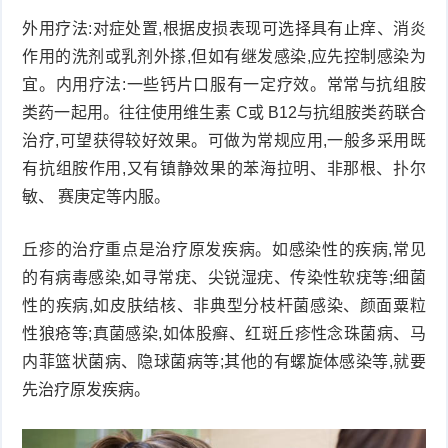
外用疗法:对症处置,根据皮损表现可选择具有止痒、消炎
衰
痤
作用的洗剂或乳剂外搽,但如有继发感染,应先控制感染为
老
疮
风
宜。内用疗法:一些钙片口服有一定疗效。常常与抗组胺
类药一起用。往往使用维生素 C或 B12与抗组胺类药联合
疹
皮
治疗,可望获得较好效果。可做为常规应用,一般多采用既
有抗组胺作用,又有镇静效果的苯海拉明、非那根、扑尔
肤
疹
敏、 赛庚定等内服。
护
子
湿
丘疹的治疗重点是治疗原发疾病。如感染性的疾病,常见
理
疹
疱
的有病毒感染,如寻常疣、尖锐湿疣、传染性软疣等;细菌
性的疾病,如皮肤结核、非典型分枝杆菌感染、颜面粟粒
疹
水
性狼疮等;真菌感染,如体股癣、红斑丘疹性念珠菌病、马
痘
荨
内菲篮状菌病、隐球菌病等;其他的有螺旋体感染等,就要
先治疗原发疾病。
麻
鱼
疹
鳞
手