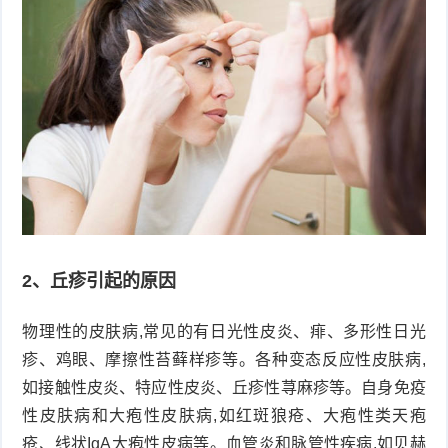
症
足
疣
口
寻
常
扁
疣
平
尖
疣
锐
癣
湿
白
2、丘疹引起的原因
疣
癜
物理性的皮肤病,常见的有日光性皮炎、痱、多形性日光
疹、鸡眼、摩擦性苔藓样疹等。各种变态反应性皮肤病,
风
如接触性皮炎、特应性皮炎、丘疹性荨麻疹等。自身免疫
性皮肤病和大疱性皮肤病,如红斑狼疮、大疱性类天疱
疮、线状IgA大疱性皮病等。血管炎和脉管性疾病,如贝赫