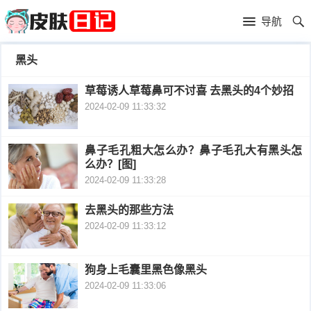
首
导航
页
首
黑头
页
皮
草莓诱人草莓鼻可不讨喜 去黑头的4个妙招
2024-02-09 11:33:32
肤
过
护
敏
黑
鼻子毛孔粗大怎么办？鼻子毛孔大有黑头怎
么办？[图]
理
性
头
青
2024-02-09 11:33:28
皮
春
皮
去黑头的那些方法
2024-02-09 11:33:12
炎
痘
肤
毛
瘙
囊
狗身上毛囊里黑色像黑头
粉
2024-02-09 11:33:06
痒
炎
刺
抗