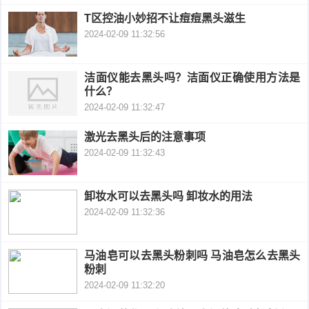
T区控油小妙招不让痘痘黑头滋生
衰
痤
2024-02-09 11:32:56
老
疮
风
洁面仪能去黑头吗？洁面仪正确使用方法是
疹
皮
什么？
2024-02-09 11:32:47
肤
疹
激光去黑头后的注意事项
护
子
湿
2024-02-09 11:32:43
理
疹
疱
卸妆水可以去黑头吗 卸妆水的用法
疹
2024-02-09 11:32:36
水
痘
荨
马油皂可以去黑头粉刺吗 马油皂怎么去黑头
粉刺
麻
鱼
2024-02-09 11:32:20
疹
鳞
手