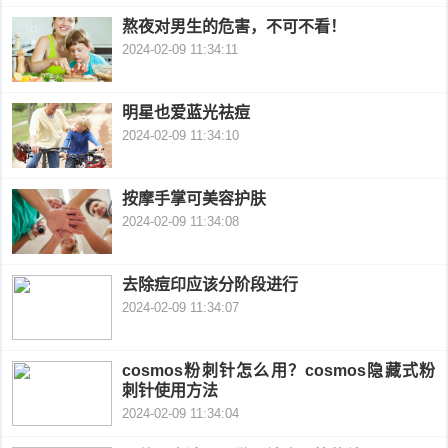
熬夜对男生的危害，不可不看！
衰
痤
2024-02-09 11:34:11
老
疮
风
明星也爱蓝光祛痘
疹
皮
2024-02-09 11:34:10
肤
疹
按摩手掌可美容护肤
护
子
湿
2024-02-09 11:34:08
理
疹
疱
去除痘印应该分阶段进行
疹
2024-02-09 11:34:07
水
痘
荨
cosmos粉刺针怎么用？cosmos隐藏式粉
刺针使用方法
麻
鱼
2024-02-09 11:34:04
疹
鳞
手