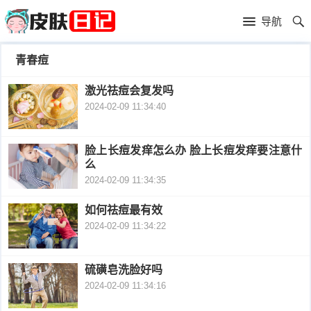
首
导航
页
首
青春痘
页
皮
激光祛痘会复发吗
2024-02-09 11:34:40
肤
过
护
敏
黑
脸上长痘发痒怎么办 脸上长痘发痒要注意什
么
理
性
头
青
2024-02-09 11:34:35
皮
春
皮
如何祛痘最有效
2024-02-09 11:34:22
炎
痘
肤
毛
瘙
囊
硫磺皂洗脸好吗
粉
2024-02-09 11:34:16
痒
炎
刺
抗