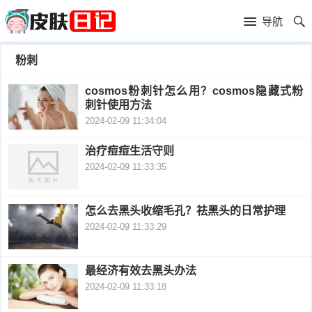
首
导航
页
首
粉刺
页
皮
cosmos粉刺针怎么用？cosmos隐藏式粉
刺针使用方法
肤
过
2024-02-09 11:34:04
护
敏
黑
治疗痘痘生活守则
2024-02-09 11:33:35
理
性
头
青
皮
春
皮
怎么去黑头收缩毛孔？祛黑头的日常护理
2024-02-09 11:33:29
炎
痘
肤
毛
瘙
囊
最经济有效去黑头办法
粉
2024-02-09 11:33:18
痒
炎
刺
抗