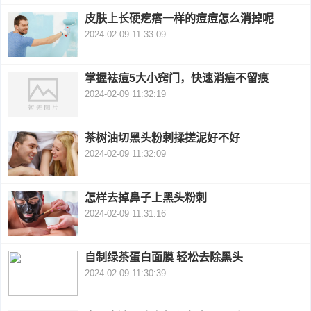
皮肤上长硬疙瘩一样的痘痘怎么消掉呢
衰
痤
2024-02-09 11:33:09
老
疮
风
掌握袪痘5大小窍门，快速消痘不留痕
疹
皮
2024-02-09 11:32:19
肤
疹
茶树油切黑头粉刺揉搓泥好不好
护
子
湿
2024-02-09 11:32:09
理
疹
疱
怎样去掉鼻子上黑头粉刺
疹
2024-02-09 11:31:16
水
痘
荨
自制绿茶蛋白面膜 轻松去除黑头
2024-02-09 11:30:39
麻
鱼
疹
鳞
手