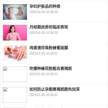
孕妇护肤品的种类
衰
痤
2023-01-30 10:36:03
老
疮
风
月经期皮疹的临床表现
疹
皮
2023-01-30 10:36:03
肤
疹
鸡蛋清珍珠粉蜂蜜面膜
护
子
湿
2023-01-30 10:36:02
理
疹
疱
吃哪种蜂花粉能去黄褐斑
疹
2023-01-30 10:36:01
水
痘
荨
如何防止孕期黄褐斑颜色加深
2023-01-30 10:36:01
麻
鱼
疹
鳞
手