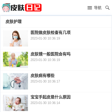
首
导航
页
首
皮肤护理
页
皮
医院做皮肤检查有几项
2023-01-30 10:36:19
肤
过
护
敏
黑
皮肤镜一般医院会有吗
2023-01-30 10:36:19
理
性
头
青
皮
春
皮
皮肤病有哪些
2023-01-30 10:36:17
炎
痘
肤
毛
瘙
囊
宝宝手起皮是什么原因
粉
2023-01-30 10:36:14
痒
炎
刺
抗