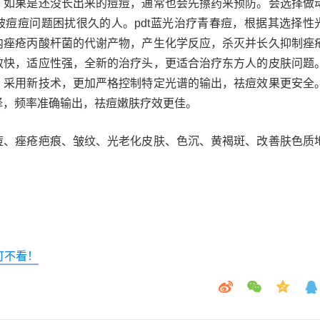
。如果是还没长出来的痘痘，通常也会先擦药来预防。会选择做
被痘痘问题困扰很久的人。pdt蓝光治疗青春痘，根据其选择性
内痤疮丙酸杆菌的代谢产物，产生化学反应，杀灭并长久抑制痤
效快，适应性强，全新的治疗头，更适合治疗东方人的皮肤问题
，采用新技术，更加严格控制特定光谱的输出，祛痘效果更安全
择，频率准确输出，祛痘嫩肤疗效更佳。
痘、痤疮疤痕、皱纹、光老化皮肤、色沉、黄褐斑、改善肤色质
可不看！