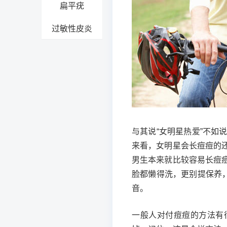
扁平疣
过敏性皮炎
与其说“女明星热爱”不如
来看，女明星会长痘痘的
男生本来就比较容易长痘
脸都懒得洗，更别提保养，
音。
一般人对付痘痘的方法有