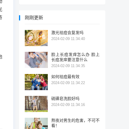
动
光
疮
刚刚更新
。
激光祛痘会复发吗
。
2024-02-09 11:34:40
脸上长痘发痒怎么办 脸上
地
长痘发痒要注意什么
2024-02-09 11:34:35
如何祛痘最有效
2024-02-09 11:34:22
硫磺皂洗脸好吗
2024-02-09 11:34:16
熬夜对男生的危害，不可不
看！