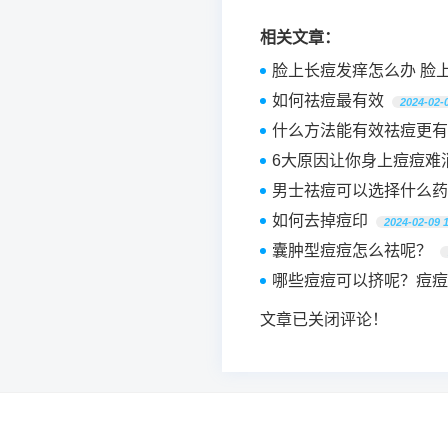
相关文章：
脸上长痘发痒怎么办 脸
如何祛痘最有效
2024-02-
什么方法能有效祛痘更有
6大原因让你身上痘痘难
男士祛痘可以选择什么药
如何去掉痘印
2024-02-09 
囊肿型痘痘怎么祛呢？
哪些痘痘可以挤呢？痘痘
文章已关闭评论！