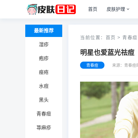
首页
皮肤护理
最新推荐
当前位置：
首页
>
青春痘
湿疹
明星也爱蓝光祛痘
疱疹
青春痘
来源：青春痘
痤疮
水痘
黑头
青春痘
荨麻疹