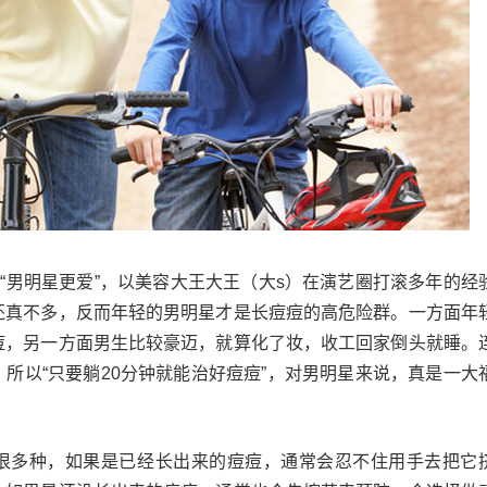
说“男明星更爱”，以美容大王大王（大s）在演艺圈打滚多年的经
还真不多，反而年轻的男明星才是长痘痘的高危险群。一方面年
痘，另一方面男生比较豪迈，就算化了妆，收工回家倒头就睡。
所以“只要躺20分钟就能治好痘痘”，对男明星来说，真是一大
很多种，如果是已经长出来的痘痘，通常会忍不住用手去把它