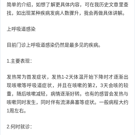
简单的介绍，如想了解更具体内容，可在我历史文章里查
找，如出现某种疾病发病人数骤升，我会再做具体讲解。
症
足
疣
口
寻
上呼吸道感染
常
扁
目前门诊上呼吸道感染仍然是最多见的疾病。
疣
平
尖
1.主要表现：
疣
锐
癣
发热常为首发症状，发热1-2天体温开始下降时才逐渐出
湿
白
现咳嗽等呼吸道症状，并且在咳嗽的第2，3天会咳的较
重，随后咳嗽减轻，病情逐渐好转。也有的感冒会发热与
疣
癜
咳嗽同时发生，同时伴有流涕鼻塞等症状。一般病程大约
风
1周左右。
2.何时就诊：