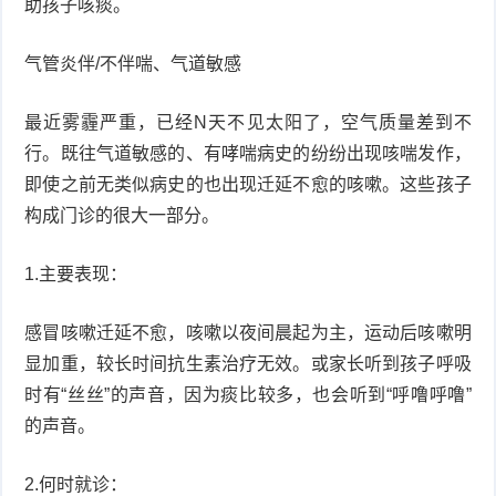
助孩子咳痰。
气管炎伴/不伴喘、气道敏感
最近雾霾严重，已经N天不见太阳了，空气质量差到不
行。既往气道敏感的、有哮喘病史的纷纷出现咳喘发作，
即使之前无类似病史的也出现迁延不愈的咳嗽。这些孩子
构成门诊的很大一部分。
1.主要表现：
感冒咳嗽迁延不愈，咳嗽以夜间晨起为主，运动后咳嗽明
显加重，较长时间抗生素治疗无效。或家长听到孩子呼吸
时有“丝丝”的声音，因为痰比较多，也会听到“呼噜呼噜”
的声音。
2.何时就诊：