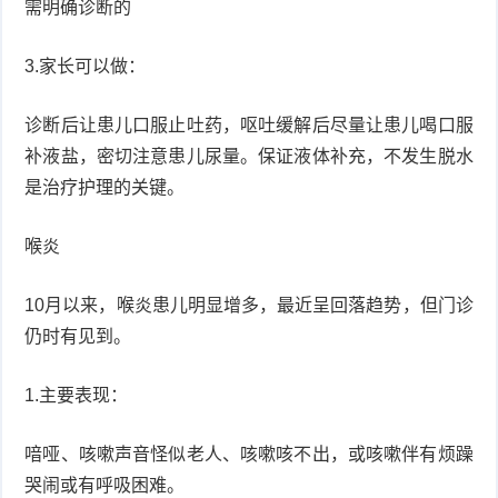
需明确诊断的
3.家长可以做：
诊断后让患儿口服止吐药，呕吐缓解后尽量让患儿喝口服
补液盐，密切注意患儿尿量。保证液体补充，不发生脱水
是治疗护理的关键。
喉炎
10月以来，喉炎患儿明显增多，最近呈回落趋势，但门诊
仍时有见到。
1.主要表现：
喑哑、咳嗽声音怪似老人、咳嗽咳不出，或咳嗽伴有烦躁
哭闹或有呼吸困难。