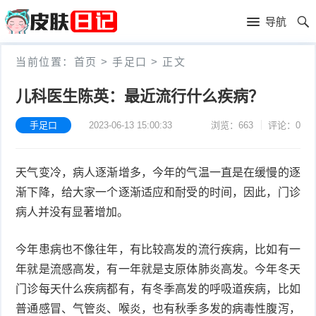
首
导航
页
首
当前位置：
首页
>
手足口
>
正文
页
皮
儿科医生陈英：最近流行什么疾病？
肤
过
手足口
2023-06-13 15:00:33
浏览：663
评论：0
护
敏
黑
天气变冷，病人逐渐增多，今年的气温一直是在缓慢的逐
理
性
头
青
渐下降，给大家一个逐渐适应和耐受的时间，因此，门诊
皮
春
皮
病人并没有显著增加。
炎
痘
肤
毛
今年患病也不像往年，有比较高发的流行疾病，比如有一
年就是流感高发，有一年就是支原体肺炎高发。今年冬天
瘙
囊
粉
门诊每天什么疾病都有，有冬季高发的呼吸道疾病，比如
痒
炎
刺
抗
普通感冒、气管炎、喉炎，也有秋季多发的病毒性腹泻，