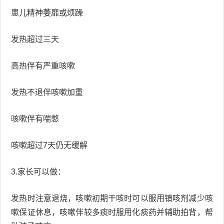
患儿精神萎靡或烦躁
发热超过三天
高热伴有严重咳嗽
发热不退伴咳嗽加重
咳嗽伴有喘憋
咳嗽超过7天仍无缓解
3.家长可以做：
发热时注意退烧，咳嗽初期干咳时可以服用镇咳剂减少咳
嗽保证休息，咳嗽伴较多痰时服用化痰药并辅助拍背，帮