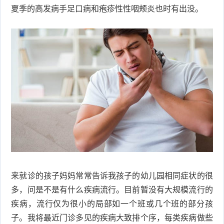
夏季的高发病手足口病和疱疹性性咽颊炎也时有出没。
衰
痤
老
疮
风
疹
皮
肤
疹
护
子
湿
理
疹
疱
疹
水
来就诊的孩子妈妈常常告诉我孩子的幼儿园相同症状的很
痘
荨
多，问是不是有什么疾病流行。目前暂没有大规模流行的
麻
鱼
疾病，流行仅为很小的局部如一个班或几个班的部分孩
子。我将最近门诊多见的疾病大致排个序，每类疾病做些
疹
鳞
手