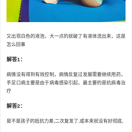
衰
痤
老
疮
风
又出现白色的液泡，大一点的就破了有液体流出来，这是
疹
皮
怎么回事
肤
疹
解答1：
护
子
湿
病情没有得到有效控制，病情反复过发展需要继续用药，
理
疹
疱
手足口病主要是由于病毒感染引起，最主要的是抗病毒治
疹
疗
水
痘
荨
解答2：
麻
鱼
是不是孩子的抵抗力差,二次复发了,或本来就没有好彻底,
疹
鳞
手