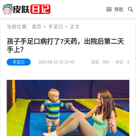
首
导航
页
首
当前位置：
首页
>
手足口
>
正文
页
皮
孩子手足口病打了7天药，出院后第二天
手上？
肤
过
护
敏
手足口
2023-06-13 15:23:40
浏览：650
评论：0
黑
理
性
头
青
皮
春
皮
炎
痘
肤
毛
瘙
囊
粉
痒
炎
刺
抗