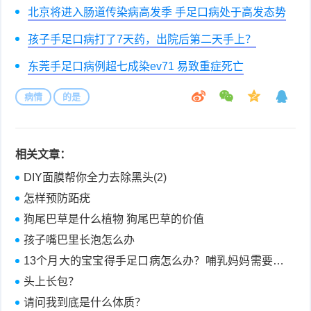
北京将进入肠道传染病高发季 手足口病处于高发态势
症
足
疣
孩子手足口病打了7天药，出院后第二天手上？
口
寻
东莞手足口病例超七成染ev71 易致重症死亡
常
扁
病情
的是
疣
平
尖
相关文章：
疣
锐
癣
DIY面膜帮你全力去除黑头(2)
湿
白
怎样预防跖疣
狗尾巴草是什么植物 狗尾巴草的价值
疣
癜
孩子嘴巴里长泡怎么办
风
13个月大的宝宝得手足口病怎么办？哺乳妈妈需要忌
口吗？
头上长包？
请问我到底是什么体质？