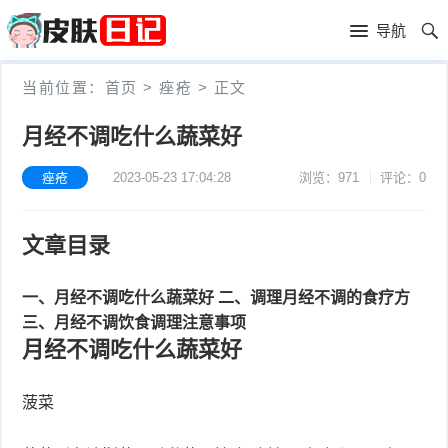
首
导航
页
首
当前位置：
首页
>
痤疮
>
正文
页
皮
月经不调吃什么蔬菜好
肤
过
痤疮
2023-05-23 17:04:28
浏览：971
评论：0
护
敏
黑
文章目录
理
性
头
青
皮
春
一、月经不调吃什么蔬菜好
二、调理月经不调的食疗方
皮
三、月经不调饮食调理注意事项
炎
痘
肤
毛
月经不调吃什么蔬菜好
瘙
囊
粉
菠菜
痒
炎
刺
抗