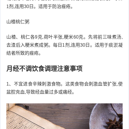
1剂,连用30日。适用于防治痤疮。
山楂桃仁粥
山楂、桃仁各9克,荷叶半张,粳米60克。先将前三味煮汤,
去渣后入粳米煮成粥。每日1剂,连用30日。适用于痰淤凝
结者所致的痤疮。
月经不调饮食调理注意事项
1、不宜进食辛辣刺激食物。这类食物会刺激血管扩张,使
盆腔充血,导致经血量过多或痛经。