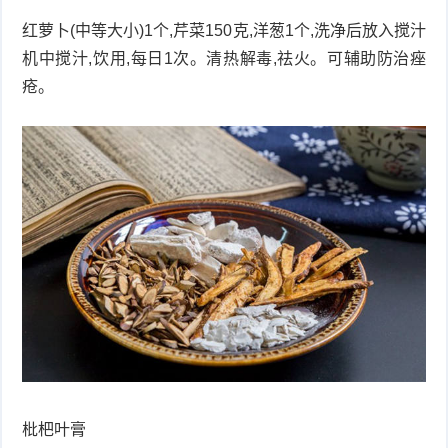
红萝卜(中等大小)1个,芹菜150克,洋葱1个,洗净后放入搅汁
机中搅汁,饮用,每日1次。清热解毒,祛火。可辅助防治痤
疮。
枇杷叶膏