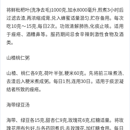
将鲜枇杷叶(洗净去毛)1000克,加水8000毫升,煎煮3小时后
过滤去渣,再浓缩成膏,兑入蜂蜜适量混匀,贮存备用。每次
吃10克～15克,每日2次。功效清解肺热,化痰止咳。适用
于痤疮、酒糟鼻等。服药期间忌食辛辣刺激性食物及酒
类。
山楂桃仁粥
山楂、桃仁各9克,荷叶半张,粳米60克。先将前三味煮汤,
去渣后入粳米煮成粥。每日1剂,连用30日。适用于痰淤凝
结者所致的痤疮。
海带绿豆汤
海带、绿豆各15克,甜杏仁9克,玫瑰花6克,红糖适量。将玫
瑰花用布包好,与各药同煮后,去玫瑰花,加红糖食用。每日