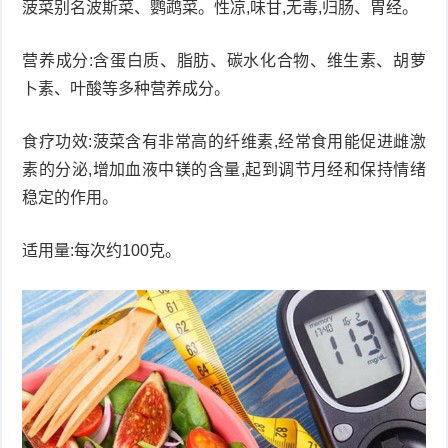
菠菜别名波斯菜、鹦鹉菜。性凉,味甘,无毒,归肠、胃经。
衰
痤
营养成分:含蛋白质、脂肪、碳水化合物、维生素、胡萝
老
疮
风
卜素、叶酸等多种营养成分。
疹
皮
食疗功效:菠菜含有非常高的纤维素,经常食用能促进雌激
素的分泌,增加血液中镁的含量,起到调节月经和保持情绪
肤
疹
稳定的作用。
护
子
湿
适用量:每次约100克。
理
疹
疱
疹
水
痘
荨
麻
鱼
疹
鳞
手