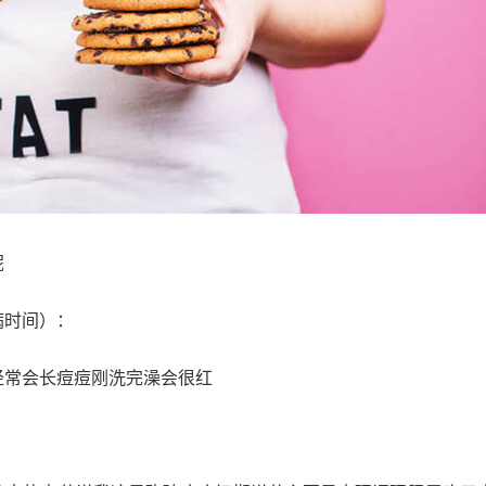
呢
病时间）：
经常会长痘痘刚洗完澡会很红