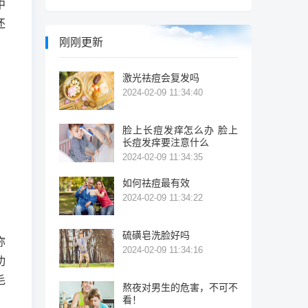
中
还
刚刚更新
激光祛痘会复发吗
2024-02-09 11:34:40
脸上长痘发痒怎么办 脸上
长痘发痒要注意什么
2024-02-09 11:34:35
如何祛痘最有效
2024-02-09 11:34:22
，
硫磺皂洗脸好吗
弥
2024-02-09 11:34:16
功
毛
熬夜对男生的危害，不可不
看！