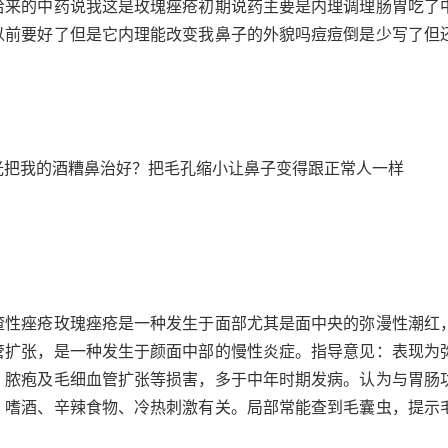
给来的中药说我这是玫瑰痤疮初期说药主要是内理调理肠胃吃了
以前要好了但是它内理能改变我鼻子的外貌吗痘痘倒是少写了但
光把我的酒糟鼻治好？把毛孔缩小让鼻子变得跟正常人一样
渣性痤疮玫瑰痤疮是一种发生于面部尤其是面中央的弥漫性潮红
管扩张，是一种发生于颜面中部的慢性炎症。指导意见：表现为
、脓疱及毛细血管扩张等损害，多于中年时期发病。认为与胃肠
、嗜酒、辛辣食物、冷热刺激有关。局部常能查到毛囊虫，提示