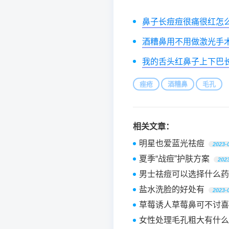
鼻子长痘痘很痛很红怎
酒糟鼻用不用做激光手
我的舌头红鼻子上下巴
痤疮
酒糟鼻
毛孔
相关文章：
明星也爱蓝光祛痘
2023-
夏季“战痘”护肤方案
2023
男士祛痘可以选择什么药
盐水洗脸的好处有
2023-
女性处理毛孔粗大有什么