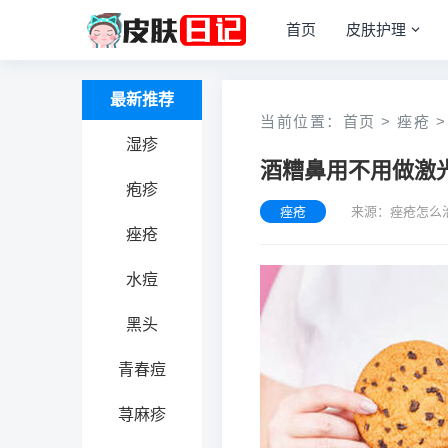
首页
皮肤护理
最新推荐
当前位置：
首页
>
痤疮
>
湿疹
酒糟鼻用不用做激
疱疹
痤疮
来源：痤疮怎么
痤疮
水痘
黑头
青春痘
荨麻疹