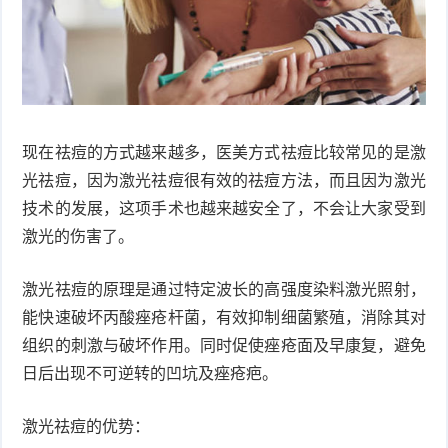
衰
痤
老
疮
风
疹
皮
现在祛痘的方式越来越多，医美方式祛痘比较常见的是激
肤
疹
光祛痘，因为激光祛痘很有效的祛痘方法，而且因为激光
技术的发展，这项手术也越来越安全了，不会让大家受到
护
子
湿
激光的伤害了。
理
疹
疱
激光祛痘的原理是通过特定波长的高强度染料激光照射，
疹
水
能快速破坏丙酸痤疮杆菌，有效抑制细菌繁殖，消除其对
组织的刺激与破坏作用。同时促使痤疮面及早康复，避免
痘
荨
日后出现不可逆转的凹坑及痤疮疤。
麻
鱼
激光祛痘的优势：
疹
鳞
手