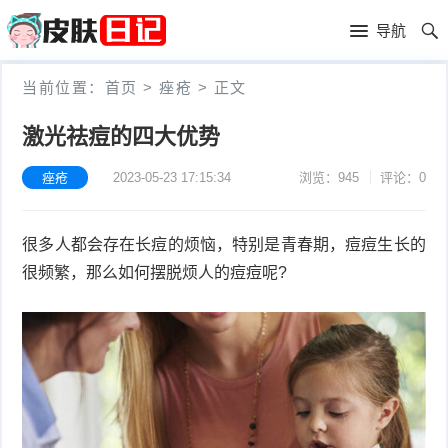
首
导航
页
首
当前位置：
首页
>
痤疮
>
正文
页
皮
激光祛痘的四大优势
肤
过
痤疮
2023-05-23 17:15:34
浏览：945
评论：0
护
敏
黑
很多人都会存在长痘的烦恼，特别是青春期，痘痘生长的
理
性
头
青
很频繁，那么如何摆脱烦人的痘痘呢?
皮
春
皮
炎
痘
肤
毛
瘙
囊
粉
痒
炎
刺
抗