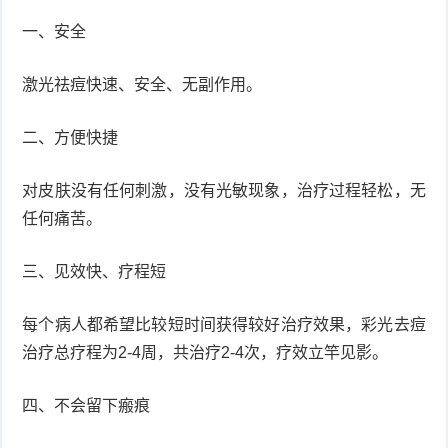
一、安全
症
足
疣
激光祛痘快速、安全、无副作用。
口
寻
常
二、方便快捷
扁
疣
平
尖
对皮肤没有任何刺激，没有光敏现象，治疗过程轻松，无
任何痛苦。
疣
锐
癣
三、见效快、疗程短
湿
白
疣
癜
每个病人都希望比较短时间获得较好治疗效果，彩光去痘
治疗总疗程为2-4周，共治疗2-4次，疗效立竿见影。
风
四、不会留下瘢痕