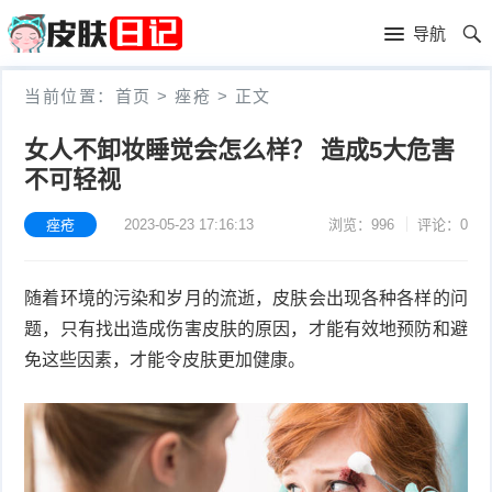
首
导航
页
首
当前位置：
首页
>
痤疮
>
正文
页
皮
女人不卸妆睡觉会怎么样？ 造成5大危害
不可轻视
肤
过
护
敏
痤疮
2023-05-23 17:16:13
浏览：996
评论：0
黑
理
性
头
青
随着环境的污染和岁月的流逝，皮肤会出现各种各样的问
皮
春
皮
题，只有找出造成伤害皮肤的原因，才能有效地预防和避
免这些因素，才能令皮肤更加健康。
炎
痘
肤
毛
瘙
囊
粉
痒
炎
刺
抗