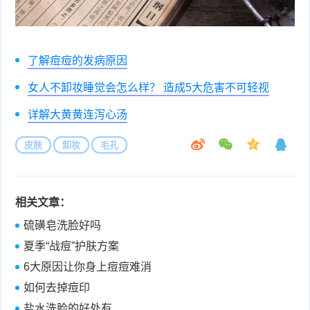
了解痘痘的发病原因
女人不卸妆睡觉会怎么样？ 造成5大危害不可轻视
详解大黄黄连泻心汤
皮肤
卸妆
毛孔
相关文章：
硫磺皂洗脸好吗
夏季“战痘”护肤方案
6大原因让你身上痘痘难消
如何去掉痘印
盐水洗脸的好处有