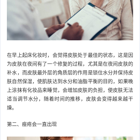
症
足
疣
口
寻
常
扁
在早上起床化妆时，会觉得皮肤处于最佳的状态，这是因
疣
平
尖
为皮肤在夜间有了一个修复的过程，尤其是在夜间皮肤的
疣
锐
癣
补水，而皮肤最外层的角质层的作用是锁住水分并保持皮
肤自然保湿，使肌肤达到水分和油脂平衡的目的，如果晚
湿
白
上涂抹有化妆品来睡觉，会增加皮肤的负担，使皮肤无法
适当调节水分，随着时间的推移，皮肤会变得越来越干
疣
癜
燥。
风
第二、痤疮会一直出现