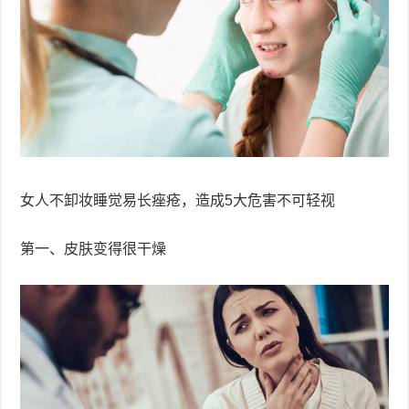
衰
痤
老
疮
风
疹
皮
肤
疹
护
子
湿
女人不卸妆睡觉易长痤疮，造成5大危害不可轻视
理
疹
疱
第一、皮肤变得很干燥
疹
水
痘
荨
麻
鱼
疹
鳞
手