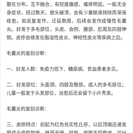
散在分布，互不融合，有轻度痛感，瘙痒明显。一般无全
衰
痤
身症状，经过数天，脓头破溃，会有少量脓液排除而渐渐
痊愈。如反复发作，迁延数周，后续会发作成慢性毛囊
老
疮
风
炎。好发于多毛部位，头皮、会阴、腋部、肛周及四肢伸
疹
皮
侧。皮疹会继发在脂溢性皮炎、神经性皮炎等疾病之后。
肤
疹
毛囊炎的鉴别诊断：
护
子
湿
一、好发人群：免疫力低下、糖尿病、贫血患者多见。
理
疹
疱
二、好发部位：头面颈、四肢及臀部。成人的多毛部位；
疹
水
儿童一般发于头发部位，治愈后还会留下小片秃发。
痘
荨
毛囊炎的鉴别诊断：
麻
鱼
三、皮损特点：初起为红色充实性丘疹，以后顶端迅速发
疹
鳞
展成丘疹性脓疮，继而干燥、结痂，痂脱不留痕迹。可分
手