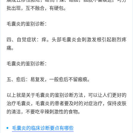
批出现，互不融合，有硬包。
症
足
疣
毛囊炎的鉴别诊断：
口
寻
四、自觉症状：痒。头部毛囊炎会刺激发根引起剧烈疼
常
扁
痛。
疣
平
尖
毛囊炎的鉴别诊断：
疣
锐
癣
五、愈后：易复发，一般愈后不留瘢痕。
湿
白
疣
以上就是关于毛囊炎的鉴别诊断方法，可以让人们更好的
癜
治疗毛囊炎，毛囊炎的患者要及时的对症治疗，保持皮肤
风
的清洁，不要吃辛辣刺激性的食物。
毛囊炎的临床诊断要点有哪些