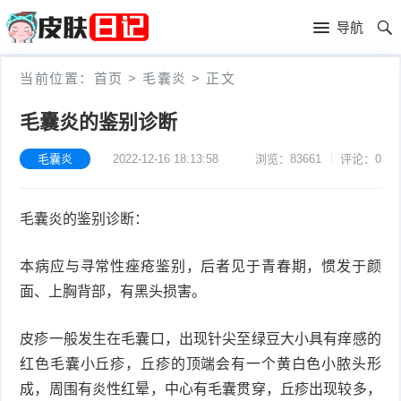
首
导航
页
首
当前位置：
首页
>
毛囊炎
>
正文
页
皮
毛囊炎的鉴别诊断
肤
过
毛囊炎
2022-12-16 18:13:58
浏览：83661
评论：0
护
敏
黑
毛囊炎的鉴别诊断：
理
性
头
青
皮
春
本病应与寻常性痤疮鉴别，后者见于青春期，惯发于颜
皮
面、上胸背部，有黑头损害。
炎
痘
肤
毛
皮疹一般发生在毛囊口，出现针尖至绿豆大小具有痒感的
瘙
囊
粉
红色毛囊小丘疹，丘疹的顶端会有一个黄白色小脓头形
痒
炎
成，周围有炎性红晕，中心有毛囊贯穿，丘疹出现较多，
刺
抗